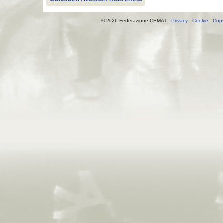
© 2026 Federazione CEMAT -
Privacy
-
Cookie
-
Copy