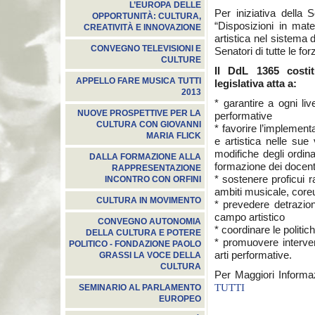
L’EUROPA DELLE
Per iniziativa della 
OPPORTUNITÀ: CULTURA,
“Disposizioni in mate
CREATIVITÀ E INNOVAZIONE
artistica nel sistema d
CONVEGNO TELEVISIONI E
Senatori di tutte le for
CULTURE
Il DdL 1365 costit
APPELLO FARE MUSICA TUTTI
legislativa atta a:
2013
* garantire a ogni liv
NUOVE PROSPETTIVE PER LA
performative
CULTURA CON GIOVANNI
* favorire l’implemen
MARIA FLICK
e artistica nelle sue
modifiche degli ordina
DALLA FORMAZIONE ALLA
formazione dei docent
RAPPRESENTAZIONE
* sostenere proficui r
INCONTRO CON ORFINI
ambiti musicale, coreu
CULTURA IN MOVIMENTO
* prevedere detrazion
campo artistico
CONVEGNO AUTONOMIA
* coordinare le politiche
DELLA CULTURA E POTERE
* promuovere intervent
POLITICO - FONDAZIONE PAOLO
arti performative.
GRASSI LA VOCE DELLA
CULTURA
Per Maggiori Informazi
TUTTI
SEMINARIO AL PARLAMENTO
EUROPEO