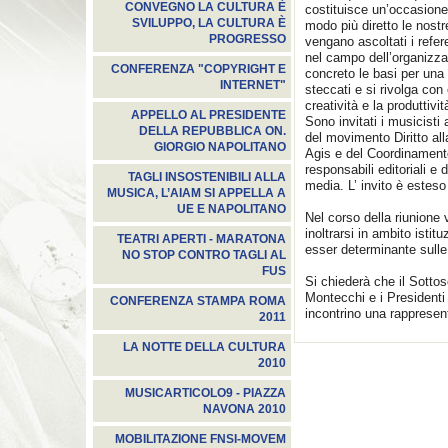
CONVEGNO LA CULTURA È
costituisce un’occasione
SVILUPPO, LA CULTURA È
modo più diretto le nostr
PROGRESSO
vengano ascoltati i refere
nel campo dell’organizz
CONFERENZA "COPYRIGHT E
concreto le basi per una 
INTERNET"
steccati e si rivolga con
creatività e la produttivit
APPELLO AL PRESIDENTE
Sono invitati i musicisti 
DELLA REPUBBLICA ON.
del movimento Diritto al
GIORGIO NAPOLITANO
Agis e del Coordinament
responsabili editoriali 
TAGLI INSOSTENIBILI ALLA
media. L’ invito è estes
MUSICA, L’AIAM SI APPELLA A
UE E NAPOLITANO
Nel corso della riunione
inoltrarsi in ambito istit
TEATRI APERTI - MARATONA
esser determinante sulle 
NO STOP CONTRO TAGLI AL
FUS
Si chiederà che il Sottos
Montecchi e i President
CONFERENZA STAMPA ROMA
incontrino una rappresent
2011
LA NOTTE DELLA CULTURA
2010
MUSICARTICOLO9 - PIAZZA
NAVONA 2010
MOBILITAZIONE FNSI-MOVEM