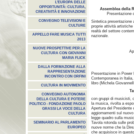
L’EUROPA DELLE
OPPORTUNITÀ: CULTURA,
Assemblea della 
CREATIVITÀ E INNOVAZIONE
Presentazione d
CONVEGNO TELEVISIONI E
Sintetica presentazione a 
CULTURE
proprie attività artistic
realtà del settore contem
APPELLO FARE MUSICA TUTTI
nazionale.
2013
NUOVE PROSPETTIVE PER LA
Ap
CULTURA CON GIOVANNI
MARIA FLICK
DALLA FORMAZIONE ALLA
RAPPRESENTAZIONE
Presentazione in Power P
INCONTRO CON ORFINI
Contemporanea in Italia,
libro (Michela Giovannell
CULTURA IN MOVIMENTO
Ta
CONVEGNO AUTONOMIA
con gruppi di musicisti, o
DELLA CULTURA E POTERE
la musica, rivolta a espone
POLITICO - FONDAZIONE PAOLO
Apertura del Presidente 
GRASSI LA VOCE DELLA
aggiornamenti sul nuovo 
CULTURA
legge quadro sulla musi
Tavola rotonda sulle prob
SEMINARIO AL PARLAMENTO
nuove norme che la Direz
EUROPEO
che acquisisce in quest