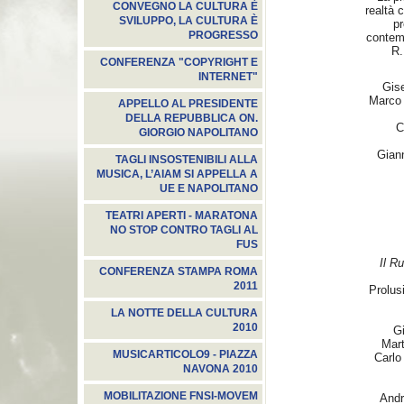
CONVEGNO LA CULTURA È
realtà c
SVILUPPO, LA CULTURA È
pr
PROGRESSO
contem
R.
CONFERENZA "COPYRIGHT E
INTERNET"
Gis
Marco 
APPELLO AL PRESIDENTE
DELLA REPUBBLICA ON.
C
GIORGIO NAPOLITANO
Giann
TAGLI INSOSTENIBILI ALLA
MUSICA, L’AIAM SI APPELLA A
UE E NAPOLITANO
TEATRI APERTI - MARATONA
NO STOP CONTRO TAGLI AL
FUS
Il R
CONFERENZA STAMPA ROMA
2011
Prolusi
LA NOTTE DELLA CULTURA
2010
G
Mart
MUSICARTICOLO9 - PIAZZA
Carlo
NAVONA 2010
MOBILITAZIONE FNSI-MOVEM
Andr