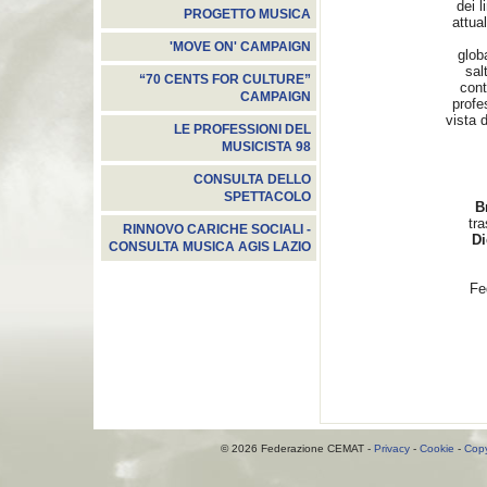
dei l
PROGETTO MUSICA
attua
'MOVE ON' CAMPAIGN
glob
sal
“70 CENTS FOR CULTURE”
cont
CAMPAIGN
profe
vista 
LE PROFESSIONI DEL
MUSICISTA 98
CONSULTA DELLO
SPETTACOLO
B
tra
RINNOVO CARICHE SOCIALI -
Di
CONSULTA MUSICA AGIS LAZIO
Fe
© 2026 Federazione CEMAT -
Privacy
-
Cookie
-
Copy