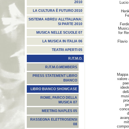
2010
Lucio
LA CULTURA È FUTURO 2010
Henk
Fe
SISTEMA ABREU ALL’ITALIANA:
Ferdi
SI PARTE 2010
Musica
for Re
MUSICA NELLE SCUOLE 07
Flavio
LA MUSICA IN ITALIA 06
TEATRI APERTI 05
R.IT.M.O.
R.IT.M.O.MEMBERS
Mappa 
PRESS STATEMENT LIBRO
valore 
BIANCO
pae
ideol
LIBRO BIANCO SHOWCASE
del
musi
ROME, PARCO DELLA
pro
MUSICA 07
pr
concer
MEETING NAPLES 05
d
avang
RASSEGNA ELETTROSENSI
mit
08
composi