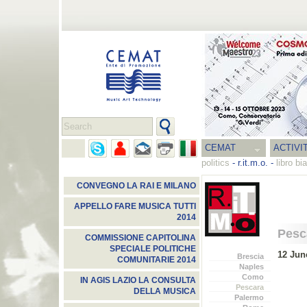
CEMAT
ACTIVI
politics
-
r.it.m.o.
-
libro b
CONVEGNO LA RAI E MILANO
APPELLO FARE MUSICA TUTTI
2014
Pesc
COMMISSIONE CAPITOLINA
SPECIALE POLITICHE
12 Jun
Brescia
COMUNITARIE 2014
Naples
Como
IN AGIS LAZIO LA CONSULTA
Pescara
DELLA MUSICA
Palermo