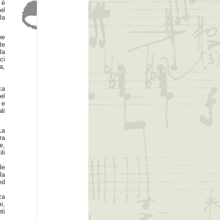
 è
el
la
he
te
la
ci
a,
ca
el
 e
li
La
ra
e,
li
le
la
ed
za
i,
ti