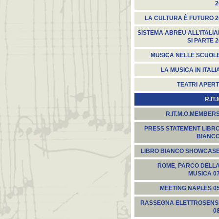
2
LA CULTURA È FUTURO 2
SISTEMA ABREU ALL’ITALIA
SI PARTE 
MUSICA NELLE SCUOLE
LA MUSICA IN ITALI
TEATRI APERT
R.IT.
R.IT.M.O.MEMBER
PRESS STATEMENT LIBR
BIANC
LIBRO BIANCO SHOWCAS
ROME, PARCO DELL
MUSICA 0
MEETING NAPLES 0
RASSEGNA ELETTROSENS
0