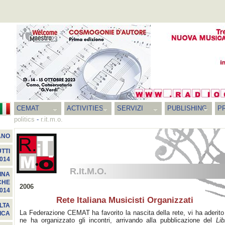
CEMAT
ACTIVITIES
SERVIZI
PUBLISHING
P
politics
-
r.it.m.o.
ANO
TTI
014
R.It.M.O.
INA
CHE
2006
014
Rete Italiana Musicisti Organizzati
LTA
La Federazione CEMAT ha favorito la nascita della rete, vi ha aderito
ICA
ne ha organizzato gli incontri, arrivando alla pubblicazione del
Lib