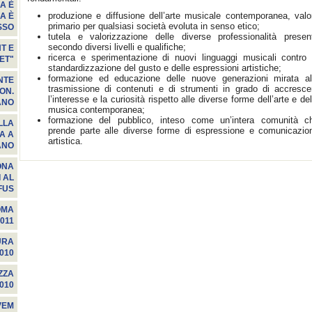
A È
produzione e diffusione dell’arte musicale contemporanea, valo
A È
primario per qualsiasi società evoluta in senso etico;
SSO
tutela e valorizzazione delle diverse professionalità present
secondo diversi livelli e qualifiche;
T E
ricerca e sperimentazione di nuovi linguaggi musicali contro 
ET"
standardizzazione del gusto e delle espressioni artistiche;
formazione ed educazione delle nuove generazioni mirata al
NTE
trasmissione di contenuti e di strumenti in grado di accresce
ON.
l’interesse e la curiosità rispetto alle diverse forme dell’arte e del
ANO
musica contemporanea;
formazione del pubblico, inteso come un’intera comunità c
ALLA
prende parte alle diverse forme di espressione e comunicazio
LA A
artistica.
ANO
ONA
 AL
FUS
OMA
011
URA
010
ZZA
010
VEM