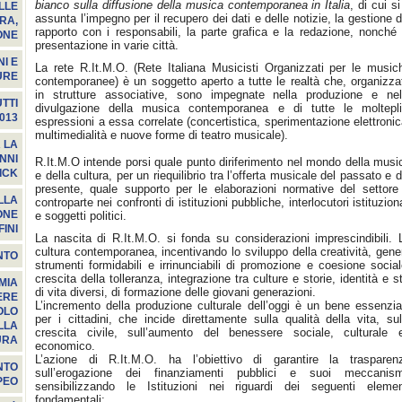
bianco sulla diffusione della musica contemporanea in Italia
, di cui si
LLE
assunta l’impegno per il recupero dei dati e delle notizie, la gestione d
RA,
rapporto con i responsabili, la parte grafica e la redazione, nonché 
ONE
presentazione in varie città.
I E
La rete R.It.M.O. (Rete Italiana Musicisti Organizzati per le music
URE
contemporanee) è un soggetto aperto a tutte le realtà che, organizza
in strutture associative, sono impegnate nella produzione e nel
TTI
divulgazione della musica contemporanea e di tutte le moltepli
013
espressioni a essa correlate (concertistica, sperimentazione elettronic
multimedialità e nuove forme di teatro musicale).
 LA
NNI
R.It.M.O intende porsi quale punto diriferimento nel mondo della musi
ICK
e della cultura, per un riequilibrio tra l’offerta musicale del passato e d
presente, quale supporto per le elaborazioni normative del settore
LLA
controparte nei confronti di istituzioni pubbliche, interlocutori istituziona
ONE
e soggetti politici.
INI
La nascita di R.It.M.O. si fonda su considerazioni imprescindibili. 
cultura contemporanea, incentivando lo sviluppo della creatività, gene
NTO
strumenti formidabili e irrinunciabili di promozione e coesione social
crescita della tolleranza, integrazione tra culture e storie, identità e sti
MIA
di vita diversi, di formazione delle giovani generazioni.
ERE
L’incremento della produzione culturale dell’oggi è un bene essenzia
OLO
per i cittadini, che incide direttamente sulla qualità della vita, sul
LLA
crescita civile, sull’aumento del benessere sociale, culturale 
URA
economico.
L’azione di R.It.M.O. ha l’obiettivo di garantire la trasparen
NTO
sull’erogazione dei finanziamenti pubblici e suoi meccanism
PEO
sensibilizzando le Istituzioni nei riguardi dei seguenti elemen
fondamentali: