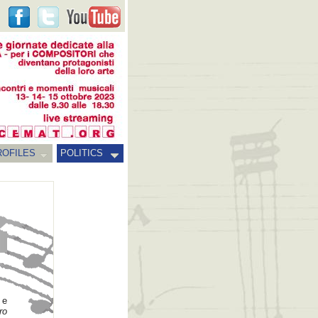
ROFILES
POLITICS
 e
ro