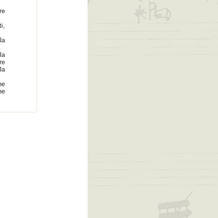
re
i,
la
la
re
la
he
ne