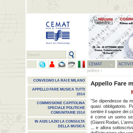
CEMAT
ACTIVI
politics
-
CONVEGNO LA RAI E MILANO
Appello Fare m
APPELLO FARE MUSICA TUTTI
2014
"Se dipendesse da m
COMMISSIONE CAPITOLINA
quasi obbligatorio. 
SPECIALE POLITICHE
sentire il sapore dei 
COMUNITARIE 2014
è come un uomo sen
IN AGIS LAZIO LA CONSULTA
(Gianni Rodari, L'armo
DELLA MUSICA
... e allora sottoscri
dell'istruzione che verr