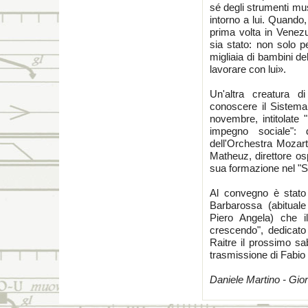
sé degli strumenti musi
intorno a lui. Quando
prima volta in Venezu
sia stato: non solo p
migliaia di bambini de
lavorare con lui».
Un'altra creatura d
conoscere il Sistema
novembre, intitolate
impegno sociale": 
dell'Orchestra Mozart
Matheuz, direttore osp
sua formazione nel "S
Al convegno è stato i
Barbarossa (abituale
Piero Angela) che 
crescendo", dedicat
Raitre il prossimo sab
trasmissione di Fabio
Daniele Martino - Gio