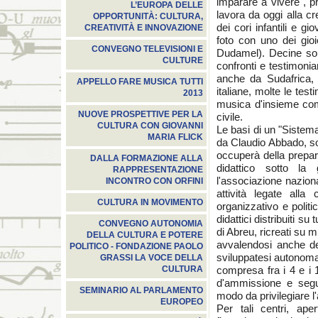
imparare a vivere", p
L’EUROPA DELLE
lavora da oggi alla c
OPPORTUNITÀ: CULTURA,
dei cori infantili e g
CREATIVITÀ E INNOVAZIONE
foto con uno dei gioi
CONVEGNO TELEVISIONI E
Dudamel). Decine sono 
CULTURE
confronti e testimoni
anche da Sudafrica,
APPELLO FARE MUSICA TUTTI
italiane, molte le tes
2013
musica d'insieme come
NUOVE PROSPETTIVE PER LA
civile.
CULTURA CON GIOVANNI
Le basi di un "Sistema
MARIA FLICK
da Claudio Abbado, son
occuperà della prepar
DALLA FORMAZIONE ALLA
didattico sotto la
RAPPRESENTAZIONE
l'associazione naziona
INCONTRO CON ORFINI
attività legate all
CULTURA IN MOVIMENTO
organizzativo e politic
didattici distribuiti su
CONVEGNO AUTONOMIA
di Abreu, ricreati su m
DELLA CULTURA E POTERE
avvalendosi anche del
POLITICO - FONDAZIONE PAOLO
sviluppatesi autonomam
GRASSI LA VOCE DELLA
compresa fra i 4 e i 
CULTURA
d'ammissione e segui
SEMINARIO AL PARLAMENTO
modo da privilegiare l
EUROPEO
Per tali centri, ape