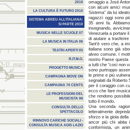
omaggio a José Antoni
2010
con alcuni amici musi
LA CULTURA È FUTURO 2010
Sistema" da lui ideat
ragazzi: oggi sono più
SISTEMA ABREU ALL’ITALIANA:
35 anni fa. Abbiamo
SI PARTE 2010
insegnando, avvicina
Venezuela a portare il
MUSICA NELLE SCUOLE 07
di aiutare a trasferir
LA MUSICA IN ITALIA 06
Tant'è vero che, a im
italiana sono già sb
TEATRI APERTI 05
alveo comune. I motiv
nostro Paese questa r
R.IT.M.O.
a tutti che "così non 
PROGETTO MUSICA
sono purtroppo assent
le prime e più vulnera
CAMPAGNA MOVE ON
segnalati da Roberto S
per il coraggio con cu
CAMPAGNA 70 CENTS
ecco che fare musica i
LE PROFESSIONI DEL
che rendono possibile
MUSICISTA 98
tutto il mondo.
Una seconda ragion
CONSULTA DELLO
letteralmente depreda
SPETTACOLO
sforzo e la gioia dell
RINNOVO CARICHE SOCIALI -
ancor più chi abita 
CONSULTA MUSICA AGIS LAZIO
conformista, un ani