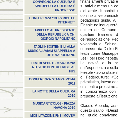
finanziamenti privati
CONVEGNO LA CULTURA È
si attivi almeno un ce
SVILUPPO, LA CULTURA È
dichiarate disponibili 
PROGRESSO
con iniziative preesist
CONFERENZA "COPYRIGHT E
pedagogici guida. A 
INTERNET"
Fiesole ne inaugurerà 
cultura del Comune d
APPELLO AL PRESIDENTE
quartieri Barriera
DELLA REPUBBLICA ON.
dell'associazione Pe
GIORGIO NAPOLITANO
volontaria di Sabin
TAGLI INSOSTENIBILI ALLA
espresse da Dinko Fab
MUSICA, L’AIAM SI APPELLA A
teatri come Giuseppe
UE E NAPOLITANO
Jesi, per i loro rispettiv
Le novità e la ne
TEATRI APERTI - MARATONA
sull'esperienza e sull
NO STOP CONTRO TAGLI AL
FUS
Fiesole - sono state i
di Federculture: «C
CONFERENZA STAMPA ROMA
privatistica, intesa co
2011
esistenti o prossime 
in concorrenza con i
LA NOTTE DELLA CULTURA
preposte all'istruzion
2010
MUSICARTICOLO9 - PIAZZA
Claudio Abbado, asse
NAVONA 2010
questo saluto: «Desider
nel quale convivono
MOBILITAZIONE FNSI-MOVEM