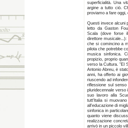
superficialità. Una v
argine a tutto ciò. C
proviamo a fare oggi, 
Questi invece alcuni 
letto da Gaston Fourn
Scala (dove forse i
direttore musicale...)
che si comincino a mu
pilota che potrebbe co
musica sinfonica. 
propizio, proprio qua
verso la Cultura. "El
Antonio Abreu, è stato
anni, ha offerto ai gi
riuscendo ad infondere
riflessione sul sens
pluridecennale verso i
suo lavoro alla Scuo
tutt'Italia si muovan
all'educazione di migl
sinfonica in particola
quanto viene discuss
realizzazione concret
arrivò in un piccolo vi