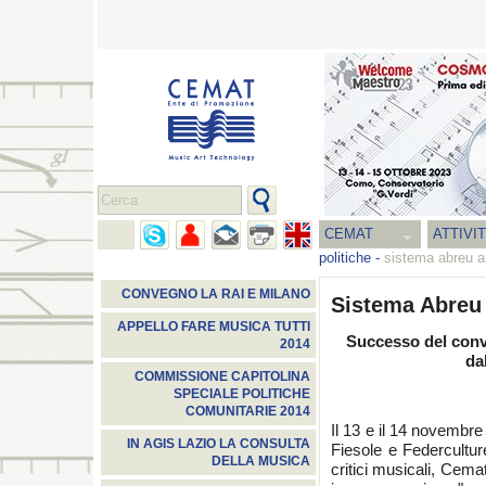
CEMAT
ATTIVI
politiche
-
sistema abreu all
CONVEGNO LA RAI E MILANO
Sistema Abreu a
APPELLO FARE MUSICA TUTTI
Successo del conv
2014
da
COMMISSIONE CAPITOLINA
SPECIALE POLITICHE
COMUNITARIE 2014
Il 13 e il 14 novembr
IN AGIS LAZIO LA CONSULTA
Fiesole e Federcultur
DELLA MUSICA
critici musicali, Cema