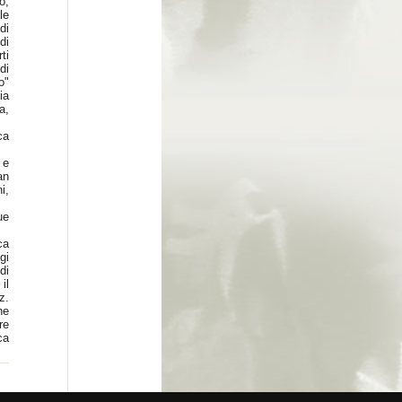
o,
le
di
di
ti
di
o"
ia
a,
ca
 e
an
i,
ue
ca
gi
di
il
z.
he
re
ca