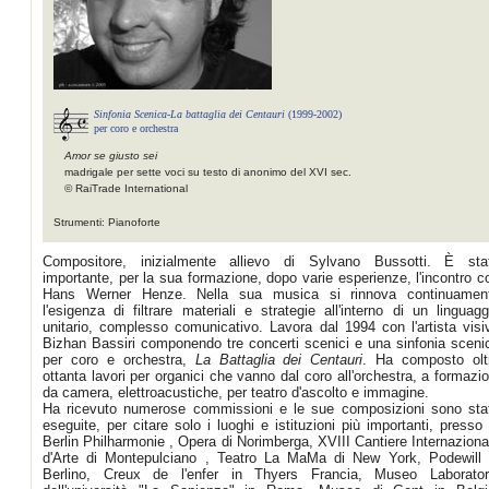
Sinfonia Scenica-La battaglia dei Centauri
(1999-2002)
per coro e orchestra
Amor se giusto sei
madrigale per sette voci su testo di anonimo del XVI sec.
© RaiTrade International
Strumenti: Pianoforte
Compositore, inizialmente allievo di Sylvano Bussotti. È sta
importante, per la sua formazione, dopo varie esperienze, l'incontro c
Hans Werner Henze. Nella sua musica si rinnova continuamen
l'esigenza di filtrare materiali e strategie all'interno di un linguagg
unitario, complesso comunicativo. Lavora dal 1994 con l'artista visi
Bizhan Bassiri componendo tre concerti scenici e una sinfonia sceni
per coro e orchestra,
La Battaglia dei Centauri
. Ha composto olt
ottanta lavori per organici che vanno dal coro all'orchestra, a formazio
da camera, elettroacustiche, per teatro d'ascolto e immagine.
Ha ricevuto numerose commissioni e le sue composizioni sono sta
eseguite, per citare solo i luoghi e istituzioni più importanti, presso 
Berlin Philharmonie , Opera di Norimberga, XVIII Cantiere Internaziona
d'Arte di Montepulciano , Teatro La MaMa di New York, Podewill 
Berlino, Creux de l'enfer in Thyers Francia, Museo Laborator