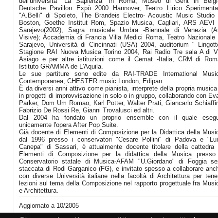
dell'università "La Sapienza" in Roma, Museo di Gent in Belgi
Deutsche Pavillon Expò 2000 Hannover, Teatro Lirico Sperimenta
"A.Belli" di Spoleto, The Brandeis Electro- Acoustic Music Studio 
Boston, Goethe Institut Rom, Spazio Musica, Cagliari, ARS AEVI 
Sarajevo(2002), Sagra musicale Umbra -Biennale di Venezia (Ar
Visive); Accademia di Francia Villa Medici Roma, Teatro Nazionale 
Sarajevo, Università di Cincinnati (USA) 2004, auditorium " Lingott
Stagione RAI Nuova Musica Torino 2004, Rai Radio Tre sala A di V
Asiago e per altre istituzioni come il Cemat -Italia, CRM di Rom
Istituto GRAMMA de L'Aquila.
Le sue partiture sono edite da RAI-TRADE International Musi
Contemporanea, CHESTER music London, Edipan.
È da diversi anni attivo come pianista, interprete della propria musica
in progetti di improvvisazione in solo o in gruppo, collaborando con Ev
Parker, Dom Um Romao, Karl Potter, Walter Prati, Giancarlo Schiaffin
Fabrizio De Rossi Re, Gianni Trovalusci ed altri.
Dal 2004 ha fondato un proprio ensemble con il quale eseg
unicamente l'opera After Pop Suite.
Già docente di Elementi di Composizione per la Didattica della Musi
dal 1996 presso i conservatori "Cesare Pollini" di Padova e "Lui
Canepa" di Sassari, è attualmente docente titolare della cattedra 
Elementi di Composizione per la didattica della Musica presso 
Conservatorio statale di Musica-AFAM "U.Giordano" di Foggia se
staccata di Rodi Garganico (FG), e invitato spesso a collaborare anc
con diverse Università italiane nella facoltà di Architettura per tene
lezioni sul tema della Composizione nel rapporto progettuale fra Musi
e Architettura.
Aggiornato a 10/2005