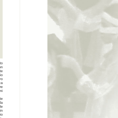
to
on
te
io
vo
ca
re
ni
te
la
le
in
io