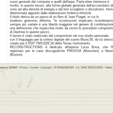
suoni generati dal computer e quelli dell'arpa. Particolare interesse è
rivolto, in questo lavoro, alla forma globale generata dall'accumularsi di
zone ad alta densità di energia e dal loro sciogliersi o dissolversi, form
determinata appunto dalle elaborazioni timbrico-ritmiche.
Il titolo deriva da un passo di un libro di Jean Piaget, in cui lo
studioso ginevrino afferma: "le ricostruzioni implicano ricombinazio
sempre più variate e una libertà maggiore nel genere di combinazioni
una definizione che rispecchia molto da vicino le procedure compositi
di Dashow in questo pezzo.
Il lavoro è stato realizzato dal compositore nel suo studio personale,
con il linguaggio per la sintesi digitale del suono Music30, da lui stess
creato per il DSP TMS320C30 della Texas Instruments.
RECONSTRUCTIONS è dedicato all'arpista Lucia Bova, che l'
registrato per le case discografiche PROVIVA (Munchen), e Neu
(Boston).
razione CEMAT -
Privacy
-
Cookie
-
Copyright
- PI 05362381005 - Lic. SIAE 2552/1/2523 - Visitor