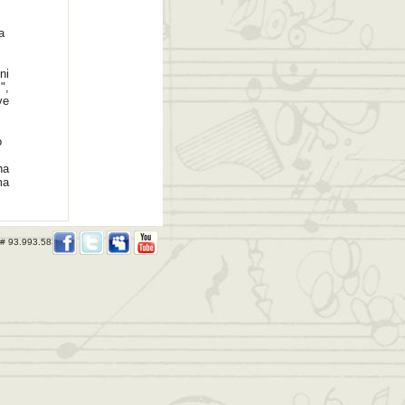
a
ni
",
ve
o
ha
ma
 # 93.993.583