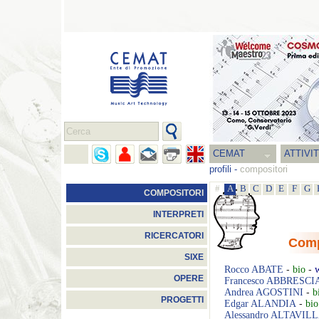
CEMAT
ATTIVI
profili
-
compositori
#
A
B
C
D
E
F
G
COMPOSITORI
INTERPRETI
RICERCATORI
Comp
SIXE
Rocco
ABATE
-
bio
-
OPERE
Francesco
ABBRESCI
Andrea
AGOSTINI
-
b
PROGETTI
Edgar
ALANDIA
-
bio
Alessandro
ALTAVIL