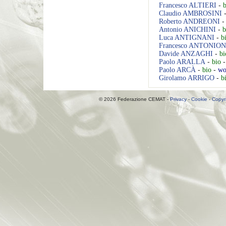
Francesco
ALTIERI
-
b
Claudio
AMBROSINI
Roberto
ANDREONI
Antonio
ANICHINI
-
b
Luca
ANTIGNANI
-
b
Francesco
ANTONION
Davide
ANZAGHI
-
bi
Paolo
ARALLA
-
bio
Paolo
ARCÀ
-
bio
-
wo
Girolamo
ARRIGO
-
b
© 2026 Federazione CEMAT -
Privacy
-
Cookie
-
Copyr