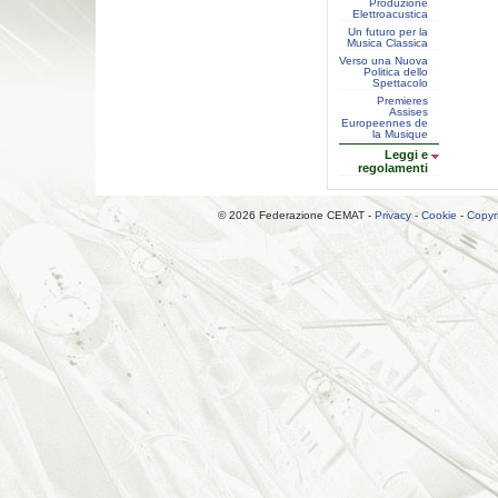
Produzione
Elettroacustica
Un futuro per la
Musica Classica
Verso una Nuova
Politica dello
Spettacolo
Premieres
Assises
Europeennes de
la Musique
Leggi e
regolamenti
© 2026 Federazione CEMAT -
Privacy
-
Cookie
-
Copyr