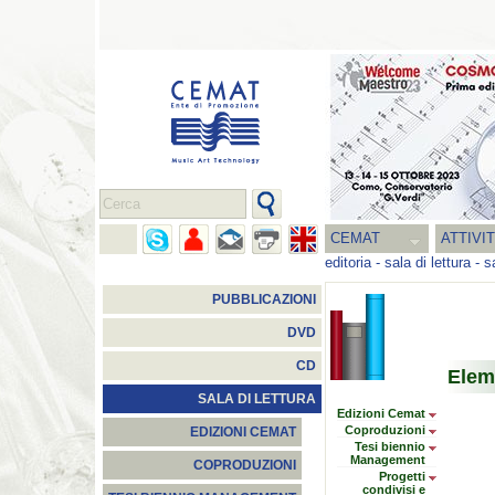
CEMAT
ATTIVI
editoria
-
sala di lettura
-
s
PUBBLICAZIONI
DVD
CD
Eleme
SALA DI LETTURA
Edizioni Cemat
Coproduzioni
EDIZIONI CEMAT
Tesi biennio
Management
COPRODUZIONI
Progetti
condivisi e