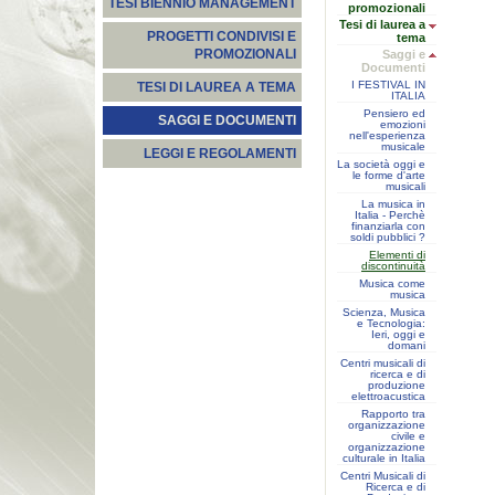
TESI BIENNIO MANAGEMENT
promozionali
Tesi di laurea a
PROGETTI CONDIVISI E
tema
PROMOZIONALI
Saggi e
Documenti
I FESTIVAL IN
TESI DI LAUREA A TEMA
ITALIA
Pensiero ed
SAGGI E DOCUMENTI
emozioni
nell'esperienza
musicale
LEGGI E REGOLAMENTI
La società oggi e
le forme d'arte
musicali
La musica in
Italia - Perchè
finanziarla con
soldi pubblici ?
Elementi di
discontinuità
Musica come
musica
Scienza, Musica
e Tecnologia:
Ieri, oggi e
domani
Centri musicali di
ricerca e di
produzione
elettroacustica
Rapporto tra
organizzazione
civile e
organizzazione
culturale in Italia
Centri Musicali di
Ricerca e di