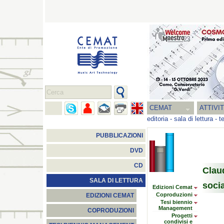
CEMAT
ATTIVI
editoria
-
sala di lettura
-
t
PUBBLICAZIONI
DVD
CD
Clau
SALA DI LETTURA
socia
Edizioni Cemat
Coproduzioni
EDIZIONI CEMAT
Tesi biennio
Management
COPRODUZIONI
Progetti
condivisi e