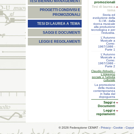
TESI BIENNIO MANAGEMENT
promozionali
Tesi di laurea a
PROGETTI CONDIVISI E
tema
PROMOZIONALI
Storia ed
evoluzione della
S.I.M.: dalla
TESI DI LAUREA A TEMA
ricerca musicale
alla produzione
tecnologica e per
SAGGI E DOCUMENTI
l’industria.
L'Autunno
Musicale a
LEGGI E REGOLAMENTI
Como:
1967/1986 -
Parte 1
L'Autunno
Musicale a
Como:
1967/1986 -
Parte 2
Claudio Abbado -
L'impegno
sociale e l'attività
culturale
La promozione
della musica
contemporanea
in Italia dal
dopoguerra
Saggi e
Documenti
Leggi e
regolamenti
© 2026 Federazione CEMAT -
Privacy
-
Cookie
-
Copyr