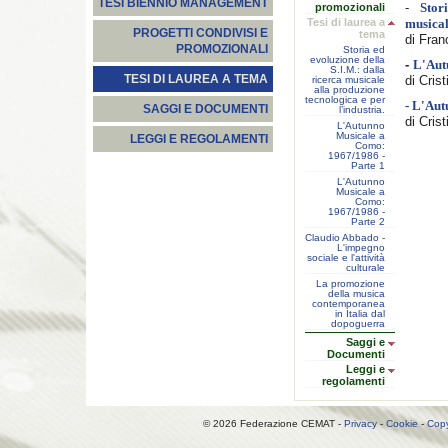
TESI BIENNIO MANAGEMENT
-
promozionali
Stor
Tesi di laurea a
musical
PROGETTI CONDIVISI E
tema
di Fra
PROMOZIONALI
Storia ed
evoluzione della
-
L'Aut
S.I.M.: dalla
TESI DI LAUREA A TEMA
di Cris
ricerca musicale
alla produzione
tecnologica e per
- L'Aut
SAGGI E DOCUMENTI
l’industria.
di Cris
L'Autunno
Musicale a
LEGGI E REGOLAMENTI
Como:
1967/1986 -
Parte 1
L'Autunno
Musicale a
Como:
1967/1986 -
Parte 2
Claudio Abbado -
L'impegno
sociale e l'attività
culturale
La promozione
della musica
contemporanea
in Italia dal
dopoguerra
Saggi e
Documenti
Leggi e
regolamenti
© 2026 Federazione CEMAT -
Privacy
-
Cookie
-
Copy