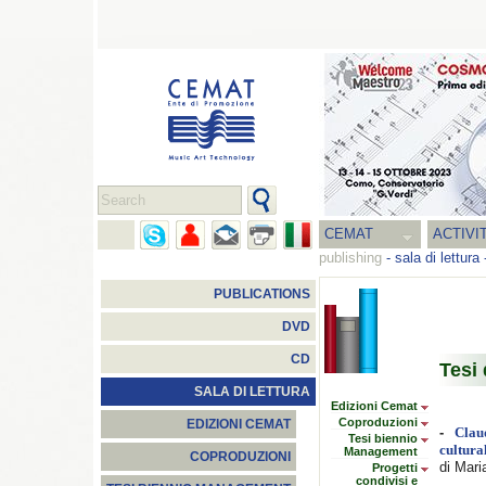
CEMAT
ACTIVI
publishing
-
sala di lettura
PUBLICATIONS
DVD
CD
Tesi 
SALA DI LETTURA
Edizioni Cemat
Coproduzioni
EDIZIONI CEMAT
-
Clau
Tesi biennio
cultura
Management
COPRODUZIONI
di Mari
Progetti
condivisi e