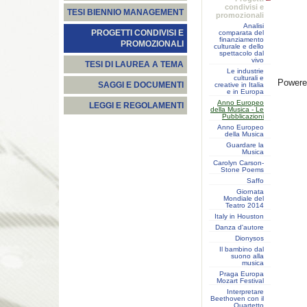
condivisi e
TESI BIENNIO MANAGEMENT
promozionali
Analisi
PROGETTI CONDIVISI E
comparata del
finanziamento
PROMOZIONALI
culturale e dello
spettacolo dal
vivo
TESI DI LAUREA A TEMA
Le industrie
culturali e
Power
SAGGI E DOCUMENTI
creative in Italia
e in Europa
Anno Europeo
LEGGI E REGOLAMENTI
della Musica - Le
Pubblicazioni
Anno Europeo
della Musica
Guardare la
Musica
Carolyn Carson-
Stone Poems
Saffo
Giornata
Mondiale del
Teatro 2014
Italy in Houston
Danza d'autore
Dionysos
Il bambino dal
suono alla
musica
Praga Europa
Mozart Festival
Interpretare
Beethoven con il
Quartetto