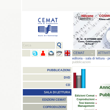
CEMAT
ATTIVI
editoria
-
sala di lettura
-
p
pubblicazioni
PUBBLICAZIONI
DVD
CD
Anno
SALA DI LETTURA
Pubb
Edizioni Cemat
Coproduzioni
EDIZIONI CEMAT
Tesi biennio
Management
COPRODUZIONI
Progetti