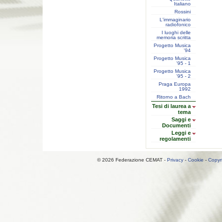
Italiano
Rossini
L'immaginario
radiofonico
I luoghi delle
memoria scritta
Progetto Musica
'94
Progetto Musica
'95 - 1
Progetto Musica
'95 - 2
Praga Europa
1992
Ritorno a Bach
Tesi di laurea a
tema
Saggi e
Documenti
Leggi e
regolamenti
© 2026 Federazione CEMAT -
Privacy
-
Cookie
-
Copyr