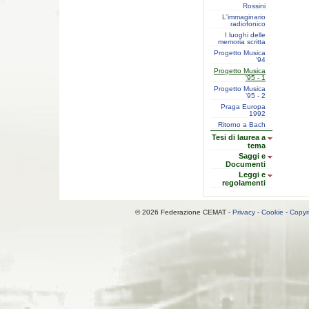
Rossini
L'immaginario
radiofonico
I luoghi delle
memoria scritta
Progetto Musica
'94
Progetto Musica
'95 - 1
Progetto Musica
'95 - 2
Praga Europa
1992
Ritorno a Bach
Tesi di laurea a
tema
Saggi e
Documenti
Leggi e
regolamenti
© 2026 Federazione CEMAT -
Privacy
-
Cookie
-
Copyr