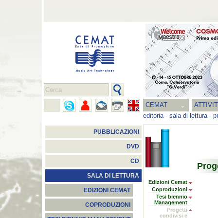
CEMAT
ATTIVI
editoria
-
sala di lettura
-
p
PUBBLICAZIONI
DVD
CD
Proge
SALA DI LETTURA
Edizioni Cemat
Coproduzioni
EDIZIONI CEMAT
Tesi biennio
Management
COPRODUZIONI
Progetti
condivisi e