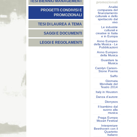
TESI BIENNIO MANAGEMENT
promozionali
Analisi
PROGETTI CONDIVISI E
comparata del
finanziamento
PROMOZIONALI
culturale e dello
spettacolo dal
vivo
TESI DI LAUREA A TEMA
Le industrie
culturali e
SAGGI E DOCUMENTI
creative in Italia
e in Europa
Anno Europeo
LEGGI E REGOLAMENTI
della Musica - Le
Pubblicazioni
Anno Europeo
della Musica
Guardare la
Musica
Carolyn Carson-
Stone Poems
Saffo
Giornata
Mondiale del
Teatro 2014
Italy in Houston
Danza d'autore
Dionysos
Il bambino dal
suono alla
musica
Praga Europa
Mozart Festival
Interpretare
Beethoven con il
Quartetto
Italiano