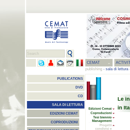
CEMAT
ACTIVI
publishing
-
sala di lettura
PUBLICATIONS
DVD
CD
Le in
SALA DI LETTURA
in It
Edizioni Cemat
Coproduzioni
EDIZIONI CEMAT
Tesi biennio
Management
COPRODUZIONI
Progetti
condivisi e