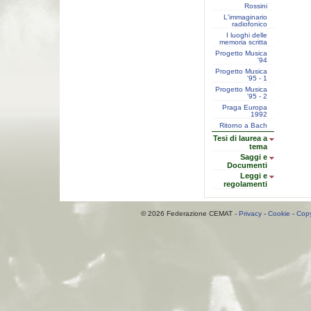
Rossini
L'immaginario
radiofonico
I luoghi delle
memoria scritta
Progetto Musica
'94
Progetto Musica
'95 - 1
Progetto Musica
'95 - 2
Praga Europa
1992
Ritorno a Bach
Tesi di laurea a
tema
Saggi e
Documenti
Leggi e
regolamenti
© 2026 Federazione CEMAT -
Privacy
-
Cookie
-
Copy