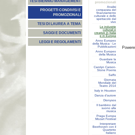
TESI BIENNIO MANAGEMENT
promozionali
Analisi
PROGETTI CONDIVISI E
comparata del
finanziamento
PROMOZIONALI
culturale e dello
spettacolo dal
vivo
TESI DI LAUREA A TEMA
Le industrie
culturali e
SAGGI E DOCUMENTI
creative in Italia
e in Europa
Anno Europeo
LEGGI E REGOLAMENTI
della Musica - Le
Pubblicazioni
Power
Anno Europeo
della Musica
Guardare la
Musica
Carolyn Carson-
Stone Poems
Saffo
Giornata
Mondiale del
Teatro 2014
Italy in Houston
Danza d'autore
Dionysos
Il bambino dal
suono alla
musica
Praga Europa
Mozart Festival
Interpretare
Beethoven con il
Quartetto
Italiano