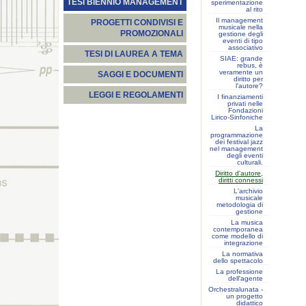
TESI BIENNIO MANAGEMENT
sperimentazione
al rito
Il management
PROGETTI CONDIVISI E
musicale nella
PROMOZIONALI
gestione degli
eventi di tipo
associativo
TESI DI LAUREA A TEMA
SIAE: grande
rebus, è
veramente un
SAGGI E DOCUMENTI
diritto per
l'autore?
LEGGI E REGOLAMENTI
I finanziamenti
privati nelle
Fondazioni
Lirico-Sinfoniche
La
programmazione
dei festival jazz
nel management
degli eventi
culturali.
Diritto d'autore,
diritti connessi
L'archivio
musicale
metodologia di
gestione
La musica
contemporanea
come modello di
integrazione
La normativa
dello spettacolo
La professione
dell'agente
Orchestralunata -
un progetto
didattico