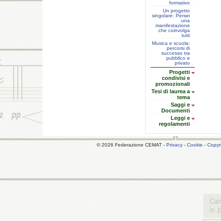
formativo
Un progetto
singolare: Persei
una
manifestazione
che coinvolga
tutti
Musica e scuola:
percorsi di
successo tra
pubblico e
privato
Progetti
condivisi e
promozionali
Tesi di laurea a
tema
Saggi e
Documenti
Leggi e
regolamenti
© 2026 Federazione CEMAT -
Privacy
-
Cookie
-
Copyr