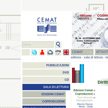
CEMAT
ATTIVI
editoria
-
sala di lettura
-
t
PUBBLICAZIONI
DVD
CD
Dirit
SALA DI LETTURA
Edizioni Cemat
Coproduzioni
EDIZIONI CEMAT
Tesi biennio
Management
COPRODUZIONI
Electro Dance
Music - Dalla