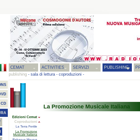
CEMAT
ACTIVITIES
SERVIZI
PUBLISHING
P
publishing
-
sala di lettura
-
coproduzioni
-
ONS
DVD
CD
La Promozione Musicale Italiana
URA
Edizioni Cemat
Coproduzioni
T
La Terra Fertile
I
La Promozione
Musicale Italiana
Rabanus Maurus