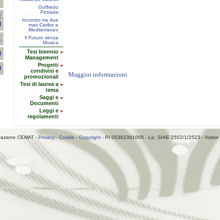
T
Goffredo
Petrassi
E
Incontro tra due
I
mari Caribe e
Mediterraneo
Il Futuro senza
A
Musica
Tesi biennio
I
Management
Progetti
I
condivisi e
Maggior informazioni
promozionali
Tesi di laurea a
tema
Saggi e
Documenti
Leggi e
regolamenti
razione CEMAT -
Privacy
-
Cookie
-
Copyright
- PI 05362381005 - Lic. SIAE 2552/1/2523 - Visitor