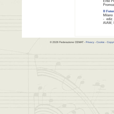
Ente Pr
Promoz
Il Futu
Milano 
- ediz
AIAM, M
© 2026 Federazione CEMAT -
Privacy
-
Cookie
-
Copyr