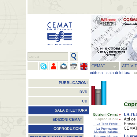
CEMAT
ATTIVI
editoria
-
sala di lettura
-
c
PUBBLICAZIONI
DVD
CD
Copr
SALA DI LETTURA
LA TE
Edizioni Cemat
Atti de
Coproduzioni
EDIZIONI CEMAT
Presso 
La Terra Fertile
CEMAT 
COPRODUZIONI
La Promozione
Musicale Italiana
La prom
Rabanus Maurus