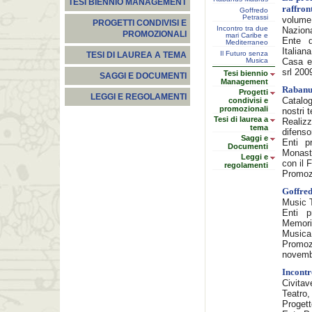
TESI BIENNIO MANAGEMENT
raffront
Goffredo
Petrassi
volume
PROGETTI CONDIVISI E
Incontro tra due
Naziona
PROMOZIONALI
mari Caribe e
Ente d
Mediterraneo
Italiana
Il Futuro senza
TESI DI LAUREA A TEMA
Musica
Casa ed
srl 200
Tesi biennio
SAGGI E DOCUMENTI
Management
Rabanu
Progetti
LEGGI E REGOLAMENTI
Catalo
condivisi e
promozionali
nostri 
Tesi di laurea a
Realizz
tema
difenso
Saggi e
Enti p
Documenti
Monaste
Leggi e
con il 
regolamenti
Promoz
Goffred
Music T
Enti p
Memori
Musica
Promoz
novemb
Incontr
Civitav
Teatro,
Progett