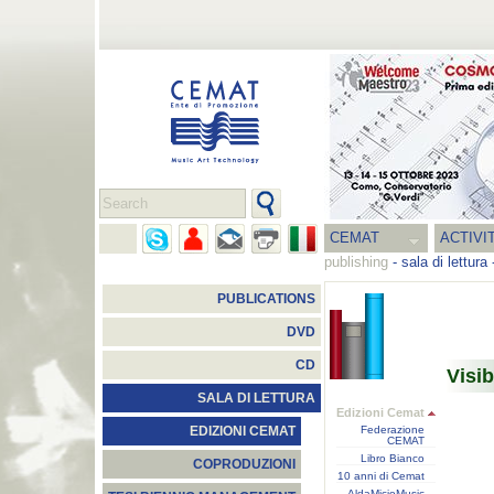
CEMAT
ACTIVI
publishing
-
sala di lettura
PUBLICATIONS
DVD
CD
Visib
SALA DI LETTURA
Edizioni Cemat
Federazione
EDIZIONI CEMAT
CEMAT
Libro Bianco
COPRODUZIONI
10 anni di Cemat
AldaMicioMusic