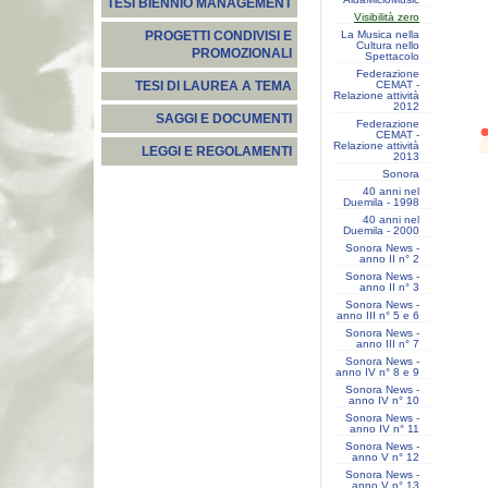
TESI BIENNIO MANAGEMENT
Visibilità zero
La Musica nella
PROGETTI CONDIVISI E
Cultura nello
PROMOZIONALI
Spettacolo
Federazione
CEMAT -
TESI DI LAUREA A TEMA
Relazione attività
2012
SAGGI E DOCUMENTI
Federazione
CEMAT -
Relazione attività
LEGGI E REGOLAMENTI
2013
Sonora
40 anni nel
Duemila - 1998
40 anni nel
Duemila - 2000
Sonora News -
anno II n° 2
Sonora News -
anno II n° 3
Sonora News -
anno III n° 5 e 6
Sonora News -
anno III n° 7
Sonora News -
anno IV n° 8 e 9
Sonora News -
anno IV n° 10
Sonora News -
anno IV n° 11
Sonora News -
anno V n° 12
Sonora News -
anno V n° 13