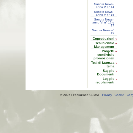
Sonora News -
anno V n° 14
Sonora News -
anno V n° 15
Sonora News -
anno VI n° 16 e
17
Sonora News n°
19
Coproduzioni
Tesi biennio
Management
Progetti
condivisi e
promozionali
Tesi di laurea a
tema
Saggi e
Documenti
Leggi e
regolamenti
© 2026 Federazione CEMAT -
Privacy
-
Cookie
-
Copy