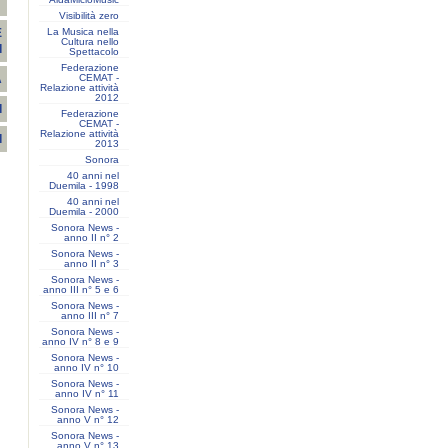
T
Visibilità zero
La Musica nella
E
Cultura nello
I
Spettacolo
Federazione
CEMAT -
A
Relazione attività
2012
I
Federazione
CEMAT -
Relazione attività
I
2013
Sonora
40 anni nel
Duemila - 1998
40 anni nel
Duemila - 2000
Sonora News -
anno II n° 2
Sonora News -
anno II n° 3
Sonora News -
anno III n° 5 e 6
Sonora News -
anno III n° 7
Sonora News -
anno IV n° 8 e 9
Sonora News -
anno IV n° 10
Sonora News -
anno IV n° 11
Sonora News -
anno V n° 12
Sonora News -
anno V n° 13