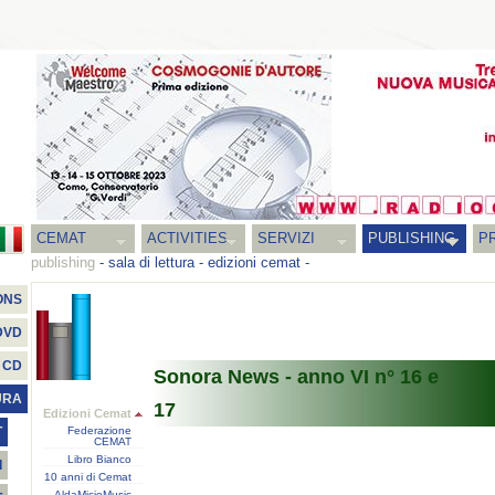
CEMAT
ACTIVITIES
SERVIZI
PUBLISHING
P
publishing
-
sala di lettura
-
edizioni cemat
-
ONS
DVD
CD
Sonora News - anno VI n° 16 e
URA
17
Edizioni Cemat
Federazione
T
CEMAT
Libro Bianco
I
10 anni di Cemat
AldaMicioMusic