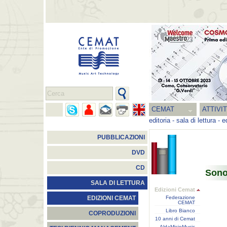
CEMAT
ATTIVI
editoria
-
sala di lettura
-
e
PUBBLICAZIONI
DVD
CD
Sono
SALA DI LETTURA
Edizioni Cemat
Federazione
EDIZIONI CEMAT
CEMAT
Libro Bianco
COPRODUZIONI
10 anni di Cemat
AldaMicioMusic