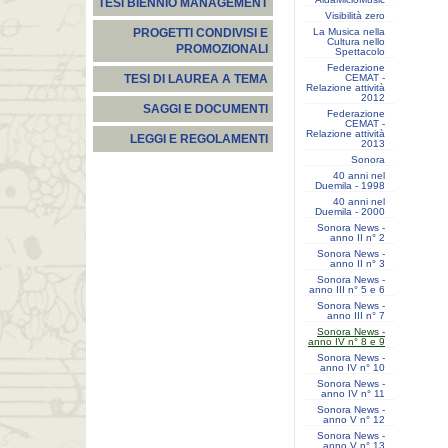
TESI BIENNIO MANAGEMENT
Visibilità zero
La Musica nella
PROGETTI CONDIVISI E
Cultura nello
PROMOZIONALI
Spettacolo
Federazione
CEMAT -
TESI DI LAUREA A TEMA
Relazione attività
2012
SAGGI E DOCUMENTI
Federazione
CEMAT -
Relazione attività
LEGGI E REGOLAMENTI
2013
Sonora
40 anni nel
Duemila - 1998
40 anni nel
Duemila - 2000
Sonora News -
anno II n° 2
Sonora News -
anno II n° 3
Sonora News -
anno III n° 5 e 6
Sonora News -
anno III n° 7
Sonora News -
anno IV n° 8 e 9
Sonora News -
anno IV n° 10
Sonora News -
anno IV n° 11
Sonora News -
anno V n° 12
Sonora News -
anno V n° 13