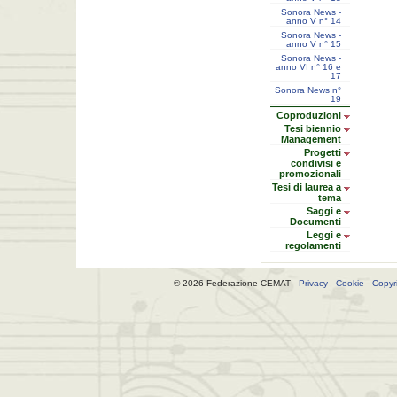
Sonora News -
anno V n° 14
Sonora News -
anno V n° 15
Sonora News -
anno VI n° 16 e
17
Sonora News n°
19
Coproduzioni
Tesi biennio
Management
Progetti
condivisi e
promozionali
Tesi di laurea a
tema
Saggi e
Documenti
Leggi e
regolamenti
© 2026 Federazione CEMAT -
Privacy
-
Cookie
-
Copyr