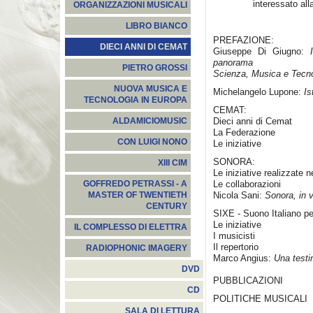
interessato a
ORGANIZZAZIONI MUSICALI
LIBRO BIANCO
PREFAZIONE:
DIECI ANNI DI CEMAT
Giuseppe Di Giugno:
I
panorama
PIETRO GROSSI
Scienza, Musica e Tecnol
NUOVA MUSICA E
Michelangelo Lupone:
Is
TECNOLOGIA IN EUROPA
CEMAT:
Dieci anni di Cemat
ALDAMICIOMUSIC
La Federazione
CON LUIGI NONO
Le iniziative
SONORA:
XIII CIM
Le iniziative realizzate 
Le collaborazioni
GOFFREDO PETRASSI - A
Nicola Sani:
Sonora, in 
MASTER OF TWENTIETH
CENTURY
SIXE - Suono Italiano pe
Le iniziative
IL COMPLESSO DI ELETTRA
I musicisti
Il repertorio
RADIOPHONIC IMAGERY
Marco Angius:
Una test
DVD
PUBBLICAZIONI
CD
POLITICHE MUSICALI
SALA DI LETTURA