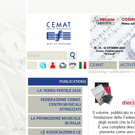
CEMAT
ACTIVI
publishing
-
publications
-
PUBLICATIONS
LA TERRA FERTILE 2010
FEDERAZIONE CEMAT.
diec
CENTRI MUSICALI
ATTREZZATI
Il volume, pubblicato in 
fondazione della Feder
LA PROMOZIONE MUSICALE
degli eventi che la 
IN ITALIA
È una completa descriz
presenta come uno s
LE ASSOCIAZIONI E LE