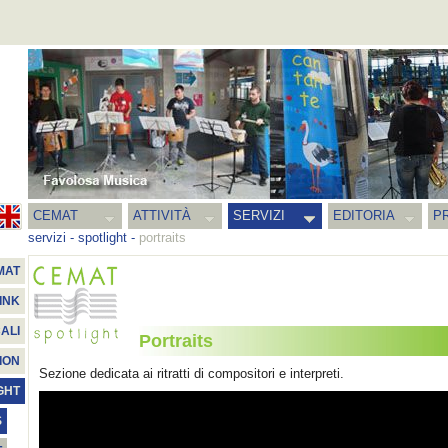
CEMAT
ATTIVITÀ
SERVIZI
EDITORIA
PR
servizi
-
spotlight
-
portraits
MAT
INK
ALI
Portraits
ION
Sezione dedicata ai ritratti di compositori e interpreti.
GHT
S