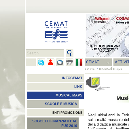
CEMAT
ACTIVI
servizi
-
musical maps
INFOCEMAT
LINK
MUSICAL MAPS
Musi
SCUOLE E MUSICA
ENTI PROMOZIONE
Negli ultimi anni la Fe
sulla realtà musicale del
SOGGETTI FINANZIATI DAL
della didattica musicale 
FUS 2010
Nell'intento di facili