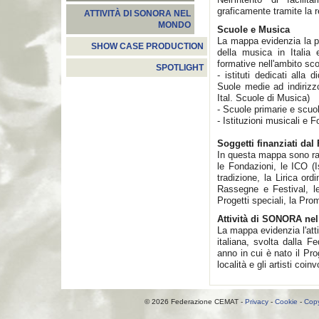
graficamente tramite la 
ATTIVITÀ DI SONORA NEL
MONDO
Scuole e Musica
La mappa evidenzia la p
SHOW CASE PRODUCTION
della musica in Italia 
formative nell'ambito sco
SPOTLIGHT
- istituti dedicati alla 
Suole medie ad indiriz
Ital. Scuole di Musica)
- Scuole primarie e scuo
- Istituzioni musicali e F
Soggetti finanziati da
In questa mappa sono rap
le Fondazioni, le ICO (Is
tradizione, la Lirica ordin
Rassegne e Festival, le
Progetti speciali, la Pro
Attività di SONORA ne
La mappa evidenzia l'at
italiana, svolta dalla F
anno in cui è nato il P
località e gli artisti coinvo
© 2026 Federazione CEMAT -
Privacy
-
Cookie
-
Copy