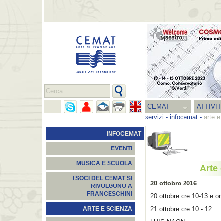
CEMAT
ATTIVI
servizi
-
infocemat
-
arte 
INFOCEMAT
EVENTI
MUSICA E SCUOLA
Arte
I SOCI DEL CEMAT SI
20 ottobre 2016
RIVOLGONO A
FRANCESCHINI
20 ottobre ore 10-13 e o
21 ottobre ore 10 - 12
ARTE E SCIENZA