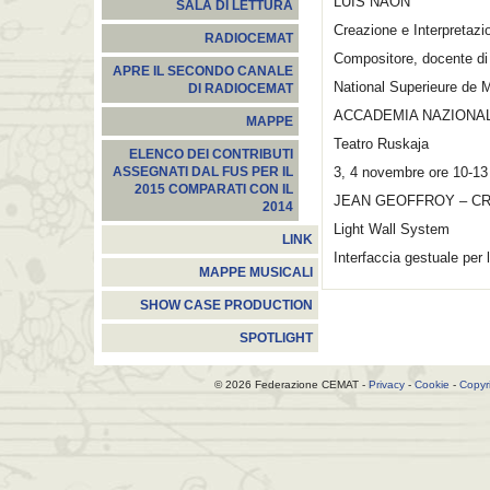
LUIS NAON
SALA DI LETTURA
Creazione e Interpretaz
RADIOCEMAT
Compositore, docente di 
APRE IL SECONDO CANALE
National Superieure de M
DI RADIOCEMAT
ACCADEMIA NAZIONAL
MAPPE
Teatro Ruskaja
ELENCO DEI CONTRIBUTI
3, 4 novembre ore 10-13
ASSEGNATI DAL FUS PER IL
2015 COMPARATI CON IL
JEAN GEOFFROY – C
2014
Light Wall System
LINK
Interfaccia gestuale per 
MAPPE MUSICALI
SHOW CASE PRODUCTION
SPOTLIGHT
© 2026 Federazione CEMAT -
Privacy
-
Cookie
-
Copyr