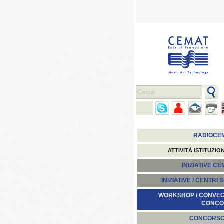
RADIOCE
ATTIVITÀ ISTITUZIO
INIZIATIVE C
INIZIATIVE / CENTRI 
WORKSHOP / CONVEGN
CONCO
CONCORS