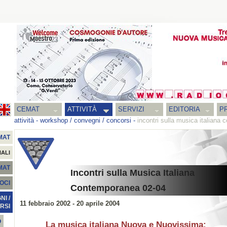
CEMAT
ATTIVITÀ
SERVIZI
EDITORIA
PR
attività
-
workshop / convegni / concorsi
-
incontri sulla musica italiana
MAT
NALI
EMAT
Incontri sulla Musica Italiana
SOCI
Contemporanea 02-04
I /
11 febbraio 2002 - 20 aprile 2004
RSI
O
La musica italiana Nuova e Nuovissima: