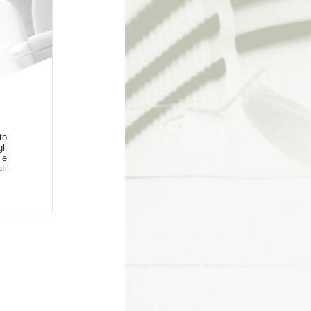
to
li
 e
ti