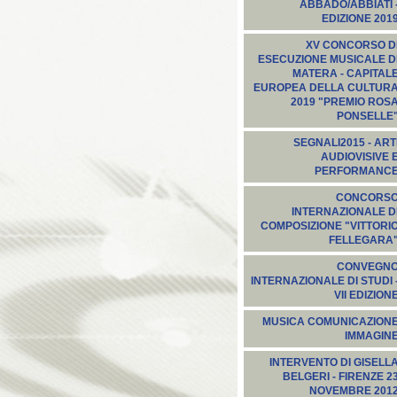
ABBADO/ABBIATI 
EDIZIONE 201
XV CONCORSO D
ESECUZIONE MUSICALE D
MATERA - CAPITAL
EUROPEA DELLA CULTUR
2019 "PREMIO ROS
PONSELLE
SEGNALI2015‬ - ART
AUDIOVISIVE 
PERFORMANC
CONCORS
INTERNAZIONALE D
COMPOSIZIONE "VITTORI
FELLEGARA
CONVEGN
INTERNAZIONALE DI STUDI 
VII EDIZION
MUSICA COMUNICAZION
IMMAGIN
INTERVENTO DI GISELL
BELGERI - FIRENZE 2
NOVEMBRE 201