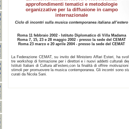
-
approfondimenti tematici e metodologie
9
organizzative per la diffusione in campo
internazionale
I
I
Ciclo di incontri sulla musica contemporanea italiana all’estero
E
A
A
Roma 11 febbraio 2002 - Istituto Diplomatico di Villa Madama
"
Roma 7, 15, 23 e 28 maggio 2002 - presso la sede del CEMAT
Roma 23 marzo e 20 aprile 2004 - presso la sede del CEMAT
I
E
E
La Federazione CEMAT, su invito del Ministero Affari Esteri, ha svol
tre workshop di formazione per i direttori e i nuovi addetti culturali deg
O
Istituti Italiani di Cultura all’estero,con la finalità di offrire motivazioni
I
stimoli per promuovere la musica contemporanea. Gli incontri sono sta
O
curati da Nicola Sani.
"
O
-
E
E
E
A
3
2