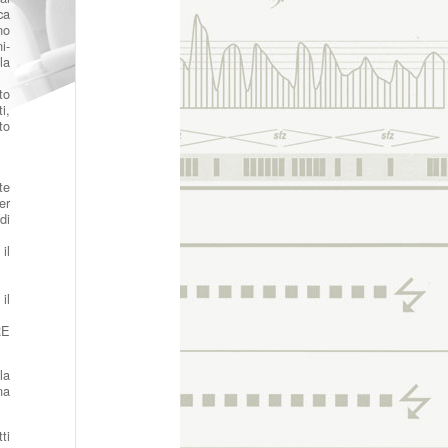
ca
no
i-
la
to
i,
to
te
er
di
il
il
RE
la
na
ti