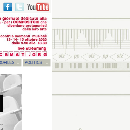
ROFILES
POLITICS
er
al