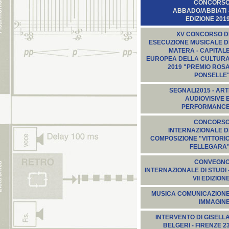
CONCORS
ABBADO/ABBIATI 
EDIZIONE 201
XV CONCORSO D
ESECUZIONE MUSICALE D
MATERA - CAPITAL
EUROPEA DELLA CULTUR
2019 "PREMIO ROS
PONSELLE
SEGNALI2015‬ - ART
AUDIOVISIVE 
PERFORMANC
CONCORS
INTERNAZIONALE D
COMPOSIZIONE "VITTORI
FELLEGARA
CONVEGN
INTERNAZIONALE DI STUDI 
VII EDIZION
MUSICA COMUNICAZION
IMMAGIN
INTERVENTO DI GISELL
BELGERI - FIRENZE 2