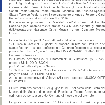
O
prof. Luigi. Berlinguer
, si sono riunite le Giurie del Premio Abbado-musi
-
insieme e del Premio Abbiati per la Scuola (Tiziana Affortunato-Bru
9
Carioti- Paola Carruba- Paolo Damiani- Manuela Litro-Annalisa Spadolin
Slavca Taskova Paoletti, con il coordinamento di Angelo Foletto e Gisel
I
Belgeri) che hanno decretato i vincitori 2019.
I
Il concorso è promosso dal Ministero dell'Istruzione, dal Comita
E
Nazionale per l’apprendimento pratico della Musica per tutti gli student
A
dall’Associazione Nazionale Critici Musicali e dal Comitato Proget
A
Musica.
"
Le scuole vincitrici per il Premio Abbado - Musica Insieme sono:
I
1) il Liceo musicale “C. Sigonio” di Modena, in rete con l’Istituto d’Ar
E
statale Venturi, l’Istituto professionale Cattaneo-Deledda e la scuola p
E
parrucchieri “Famas” , con il progetto L'IMPRESARIO IN ANGUSTIE 
Domenico Cimarosa.
O
2) l’Istituto comprensivo “F.T.Baracchini” di Villafranca (MS) con 
I
progetto UN NIDO DI SOGNI
O
per il Premio Abbiati per la Scuola:
"
1) l’Istituto comprensivo “San Francesco da Paola” di Genova con 
progetto DANCE&LUMINE SCIENCE
O
2) l’Istituto comprensivo di Valenza (AL) con il progetto MUSICA OLT
-
LE PAROLE
E
I Premi verranno conferiti il 21 giugno 2019, - nel corso della Festa del
E
Musica della Scuola di musica di Fiesole- al Teatro Romano, in u
E
cerimonia-concerto a cura del Comune di Fiesole e dei promotori.
A
La giuria ha inoltre assegnato 10 Riconoscimenti di merito a proget
3