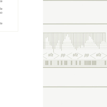
ce
le
so
te