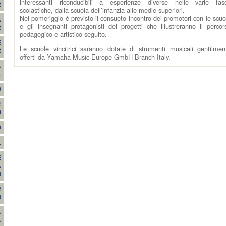
interessanti riconducibili a esperienze diverse nelle varie fas
2
scolastiche, dalla scuola dell’infanzia alle medie superiori.
Nel pomeriggio è previsto il consueto incontro dei promotori con le scuo
A
e gli insegnanti protagonisti dei progetti che illustreranno il percor
2
pedagogico e artistico seguito.
E
Le scuole vincitrici saranno dotate di strumenti musicali gentilmen
2
offerti da Yamaha Music Europe GmbH Branch Italy.
À
1
0
E
9
9
L
E
A
8
R
8
A
A