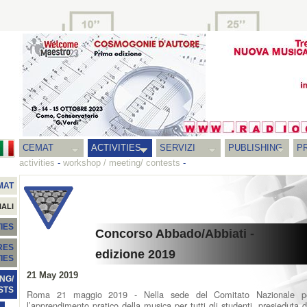
CEMAT
ACTIVITIES
SERVIZI
PUBLISHING
P
activities
-
workshop / meeting/ contests
-
MAT
NALI
IES
Concorso Abbado/Abbiati -
RES
edizione 2019
TIES
21 May 2019
NG/
STS
Roma 21 maggio 2019 - Nella sede del Comitato Nazionale p
l’apprendimento pratico della musica per tutti gli studenti, presieduta d