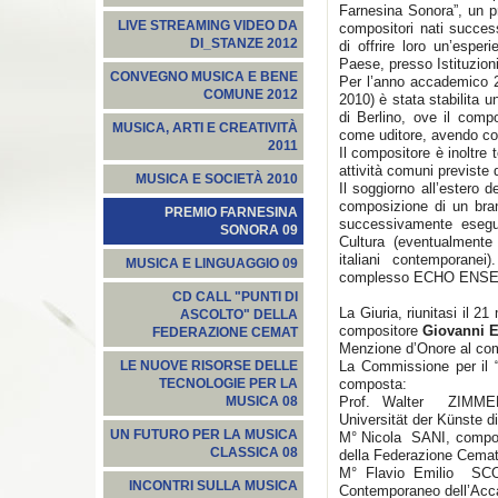
Farnesina Sonora”, un p
LIVE STREAMING VIDEO DA
compositori nati succes
DI_STANZE 2012
di offrire loro un’esper
Paese, presso Istituzion
CONVEGNO MUSICA E BENE
Per l’anno accademico 2
COMUNE 2012
2010) è stata stabilita 
di Berlino, ove il comp
MUSICA, ARTI E CREATIVITÀ
come uditore, avendo co
2011
Il compositore è inoltre t
attività comuni previste da
MUSICA E SOCIETÀ 2010
Il soggiorno all’estero d
composizione di un bran
PREMIO FARNESINA
successivamente eseguit
SONORA 09
Cultura (eventualmente 
italiani contemporanei
MUSICA E LINGUAGGIO 09
complesso ECHO ENSEMB
CD CALL "PUNTI DI
La Giuria, riunitasi il 
ASCOLTO" DELLA
compositore
Giovanni E
FEDERAZIONE CEMAT
Menzione d’Onore al co
La Commissione per il 
LE NUOVE RISORSE DELLE
composta:
TECNOLOGIE PER LA
Prof. Walter ZIMMER
MUSICA 08
Universität der Künste di
UN FUTURO PER LA MUSICA
M° Nicola SANI, composit
CLASSICA 08
della Federazione Cema
M° Flavio Emilio SCOG
INCONTRI SULLA MUSICA
Contemporaneo dell’Acca