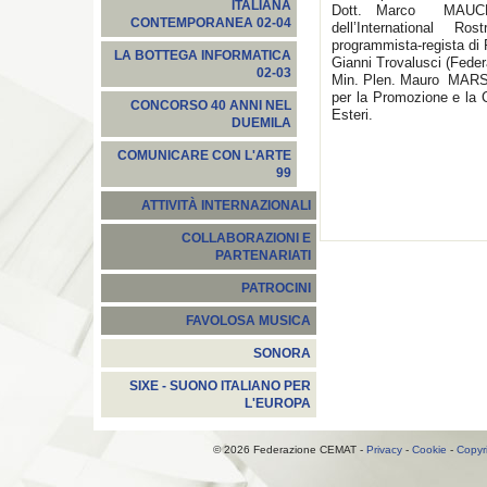
ITALIANA
Dott. Marco MAUCERI
CONTEMPORANEA 02-04
dell’International R
programmista-regista di 
LA BOTTEGA INFORMATICA
Gianni Trovalusci (Fed
02-03
Min. Plen. Mauro MARSILI
per la Promozione e la C
CONCORSO 40 ANNI NEL
Esteri.
DUEMILA
COMUNICARE CON L'ARTE
99
ATTIVITÀ INTERNAZIONALI
COLLABORAZIONI E
PARTENARIATI
PATROCINI
FAVOLOSA MUSICA
SONORA
SIXE - SUONO ITALIANO PER
L'EUROPA
© 2026 Federazione CEMAT -
Privacy
-
Cookie
-
Copyr