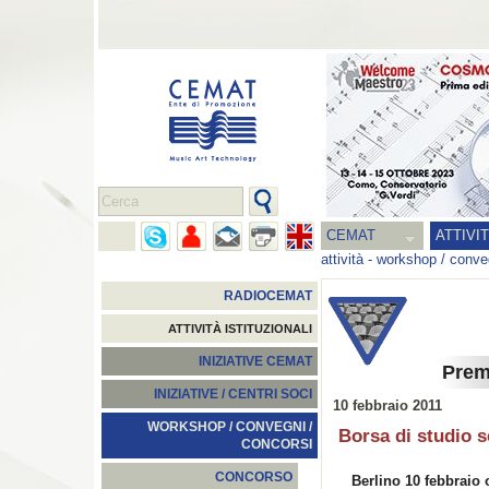
CEMAT
ATTIVI
attività
-
workshop / conveg
RADIOCEMAT
ATTIVITÀ ISTITUZIONALI
INIZIATIVE CEMAT
Prem
INIZIATIVE / CENTRI SOCI
10 febbraio 2011
WORKSHOP / CONVEGNI /
Borsa di studio 
CONCORSI
CONCORSO
Berlino 10 febbraio 