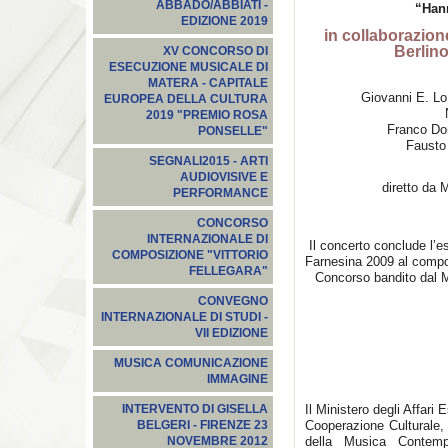
ABBADO/ABBIATI -
“Hann
EDIZIONE 2019
in collaborazione
Berlino
XV CONCORSO DI
ESECUZIONE MUSICALE DI
MATERA - CAPITALE
Giovanni E. L
EUROPEA DELLA CULTURA
2019 "PREMIO ROSA
Franco Do
PONSELLE"
Fausto 
SEGNALI2015‬ - ARTI
AUDIOVISIVE E
diretto da
PERFORMANCE
CONCORSO
INTERNAZIONALE DI
Il concerto conclude l’es
COMPOSIZIONE "VITTORIO
Farnesina 2009 al comp
FELLEGARA"
Concorso bandito dal Mi
CONVEGNO
INTERNAZIONALE DI STUDI -
VII EDIZIONE
MUSICA COMUNICAZIONE
IMMAGINE
Il Ministero degli Affari
INTERVENTO DI GISELLA
Cooperazione Culturale
BELGERI - FIRENZE 23
della Musica Contempo
NOVEMBRE 2012