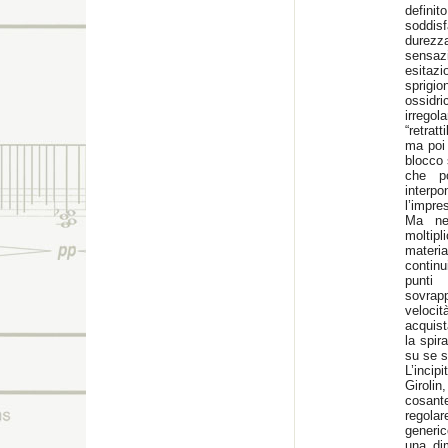
definit
soddisf
durezza
sensaz
esitazi
sprigi
ossidr
irregol
“retrat
ma poi 
blocco 
che p
interpo
l’impre
Ma nel
moltipl
materi
continu
punti
sovrap
velocit
acquist
la spir
su se 
L’incip
Girolin
cosan
regolar
generic
una dim