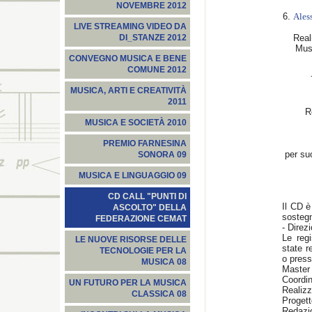
NOVEMBRE 2012
6.
Aless
LIVE STREAMING VIDEO DA
Real
DI_STANZE 2012
Mus
CONVEGNO MUSICA E BENE
COMUNE 2012
MUSICA, ARTI E CREATIVITÀ
2011
R
MUSICA E SOCIETÀ 2010
PREMIO FARNESINA
per suo
SONORA 09
MUSICA E LINGUAGGIO 09
CD CALL "PUNTI DI
Il CD è
ASCOLTO" DELLA
sostegn
FEDERAZIONE CEMAT
- Direz
Le regi
LE NUOVE RISORSE DELLE
state r
TECNOLOGIE PER LA
o press
MUSICA 08
Master 
Coordin
UN FUTURO PER LA MUSICA
Realiz
CLASSICA 08
Progett
Redazi