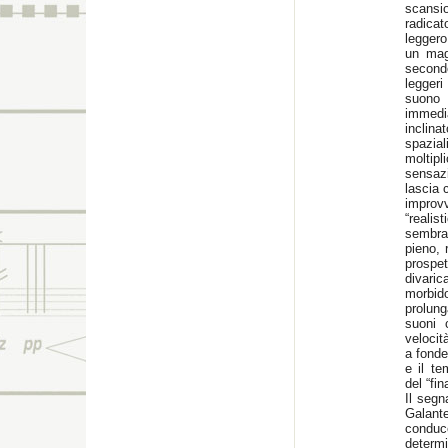
scansio
radicat
legger
un mag
second
leggeri
suono
immedi
inclina
spazia
moltip
sensazi
lascia 
impro
“realis
sembra 
pieno, 
prosp
divari
morbid
prolung
suoni 
velocit
a fonde
e il te
del “fin
Il segn
Galant
conduc
determ