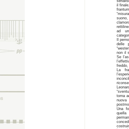
seriali
il final
frantuma
“misur
suono, 
clamor
rettili
ad una
categor
Il pern
delle 
“wester
non il 
Se l’as
l’effe
freddo,
La fr
l’espe
inconci
ricons
Leonar
“sventu
torna a
nuova 
postmod
Una fo
quella 
perman
conced
costrui