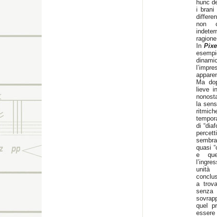
hunc de
i brani
differe
non ca
indete
ragione
In
Pixe
esemp
dinami
l’impr
apparen
Ma dopo
lieve i
nonosta
la sens
ritmic
tempora
di “dia
percett
sembra
quasi “
e que
l’ingr
unità
conclus
a trova
senza 
sovrap
quel pr
essere 