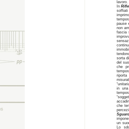
lavoro.
In
Rifl
soffiat
impri
tempora
pause e
non amb
fascia 
improvv
sensaz
conti
immobi
tendon
sorta d
del suo
che pr
tempora
riport
misura
“unitar
in una 
tempor
“sogget
accadim
che ten
percezi
Sguar
impone 
un suon
Lo sd