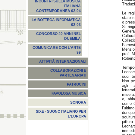
INCONTRI SULLA MUSICA
Traduzi
ITALIANA
CONTEMPORANEA 02-04
Le regi
state r
LA BOTTEGA INFORMATICA
o press
02-03
Si ring
Gener
CONCORSO 40 ANNI NEL
Cultura
DUEMILA
Collez
Farnesi
COMUNICARE CON L'ARTE
Menzio
99
prof. M
Robert
ATTIVITÀ INTERNAZIONALI
Tempo 
COLLABORAZIONI E
Leonard
PARTENARIATI
suoi t
Non per
PATROCINI
agli 
lettera
FAVOLOSA MUSICA
misera…
e, ahi
SONORA
come è 
l’ultim
SIXE - SUONO ITALIANO PER
dunque
L'EUROPA
scultur
pittur
Leonar
immedi