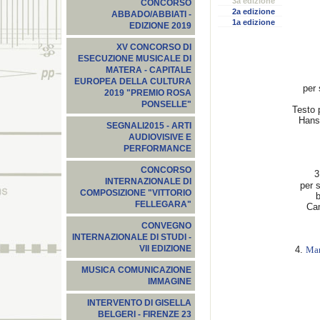
3a edizione
CONCORSO
2a edizione
ABBADO/ABBIATI -
1a edizione
EDIZIONE 2019
XV CONCORSO DI
ESECUZIONE MUSICALE DI
MATERA - CAPITALE
EUROPEA DELLA CULTURA
per 
2019 "PREMIO ROSA
PONSELLE"
Testo 
Hans
SEGNALI2015‬ - ARTI
AUDIOVISIVE E
PERFORMANCE
CONCORSO
3
INTERNAZIONALE DI
per s
COMPOSIZIONE "VITTORIO
b
FELLEGARA"
Cam
CONVEGNO
INTERNAZIONALE DI STUDI -
VII EDIZIONE
4.
Mar
MUSICA COMUNICAZIONE
IMMAGINE
INTERVENTO DI GISELLA
BELGERI - FIRENZE 23