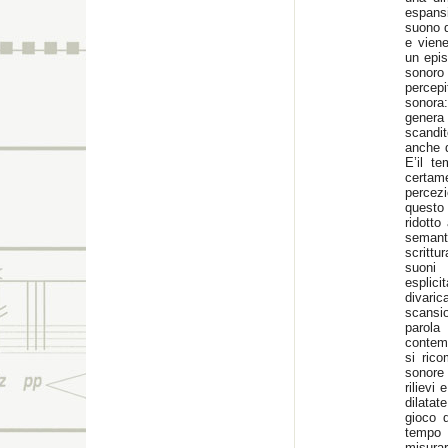
espansi
suono d
e vien
un epis
sonoro
percep
sonora
genera
scandi
anche d
E’il t
certam
percez
questo
ridotto
semant
scrittu
suoni 
esplic
divaric
scansio
parola
contemp
si ric
sonore
rilievi
dilatat
gioco d
tempo 
misurar