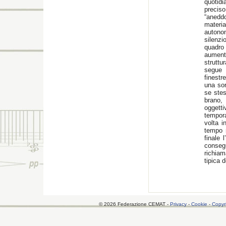
quotid
precis
“aneddo
materia
autonom
silenzi
quadro
aument
strutt
segue 
finestr
una sor
se stes
brano,
oggetti
tempora
volta i
tempo 
finale 
conseg
richia
tipica d
© 2026 Federazione CEMAT -
Privacy
-
Cookie
-
Copyr