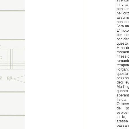
sventur
in vita
pensie
nell’or
assume 
non con
“vita u
E’ noto
per es
occiden
questo 
E ha du
moment
rifles
romanti
tempor
l’organ
questo 
orizzo
degli e
Ma l’in
quanto
speranz
fisica
Ottocen
del po
esplosi
lo fa,
stessa 
passan