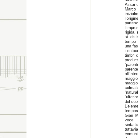
Assai d
Marco
inizial
l’orig
parten
l’impre
rigida,
si dist
tempo d
una fas
i rinto
timbri 
produc
“paren
parente
all’int
maggi
maggior
colmato
“natura
“ulteri
del suo
L’eleme
tempor
Gian Ma
voce, 
sintatt
tuttavi
comunic