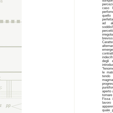
dunque
percezi
caso l
perfome
quello
perfett
ad al
soddisf
percett
irrego
brevis
Caratt
altern
emerge
contrat
indecif
degli 
intro
“fenome
le mat
tendo
magmat
progre
puntif
aperto 
tornare
Fissa 
lavor
apparen
quale p