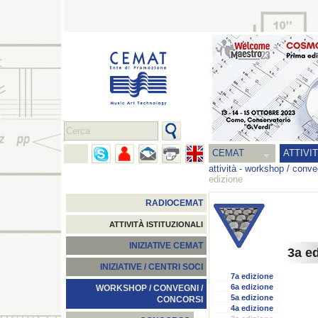
CEMAT
ATTIVI
attività
-
workshop / conveg
edizione
RADIOCEMAT
ATTIVITÀ ISTITUZIONALI
INIZIATIVE CEMAT
3a e
INIZIATIVE / CENTRI SOCI
7a edizione
6a edizione
WORKSHOP / CONVEGNI /
5a edizione
CONCORSI
4a edizione