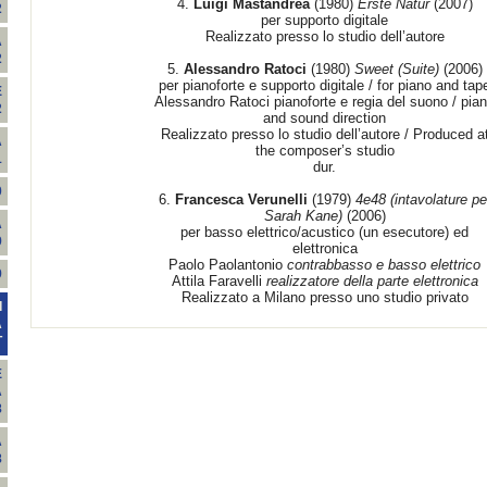
4.
Luigi Mastandrea
(1980)
Erste Natur
(2007)
2
per supporto digitale
Realizzato presso lo studio dell’autore
A
2
5.
Alessandro Ratoci
(1980)
Sweet (Suite)
(2006)
per pianoforte e supporto digitale / for piano and tap
E
Alessandro Ratoci pianoforte e regia del suono / pia
2
and sound direction
Realizzato presso lo studio dell’autore / Produced a
À
the composer’s studio
1
dur.
0
6.
Francesca Verunelli
(1979)
4e48 (intavolature pe
Sarah Kane)
(2006)
A
per basso elettrico/acustico (un esecutore) ed
9
elettronica
Paolo Paolantonio
contrabbasso e basso elettrico
9
Attila Faravelli
realizzatore della parte elettronica
Realizzato a Milano presso uno studio privato
I
A
T
E
A
8
A
8