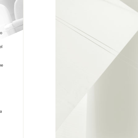
co
el
ne
a