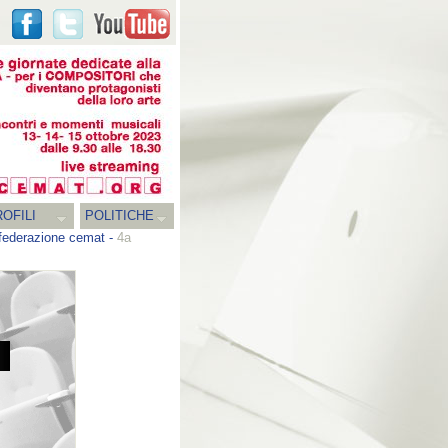
OFILI
POLITICHE
a federazione cemat
-
4a