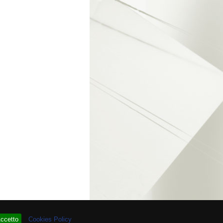
re # 94.065.857
ccetto
Cookies Policy