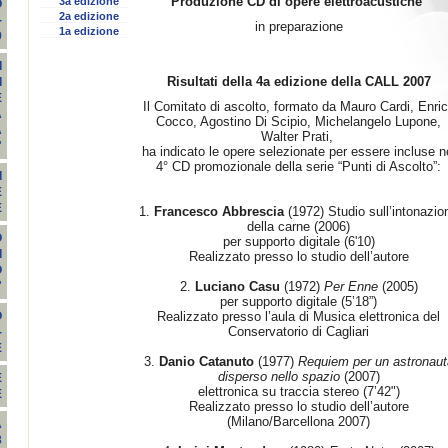
Produzione CD di opere elettroacustiche
3a edizione
O
2a edizione
-
in preparazione
1a edizione
9
I
Risultati della 4a edizione della CALL 2007
I
E
Il Comitato di ascolto, formato da Mauro Cardi, Enri
A
Cocco, Agostino Di Scipio, Michelangelo Lupone,
A
Walter Prati,
"
ha indicato le opere selezionate per essere incluse n
4° CD promozionale della serie “Punti di Ascolto”:
I
E
E
1.
Francesco Abbrescia
(1972) Studio sull’intonazio
della carne (2006)
O
per supporto digitale (6'10)
I
Realizzato presso lo studio dell’autore
O
2.
Luciano Casu
(1972)
Per Enne
(2005)
"
per supporto digitale (5’18”)
Realizzato presso l’aula di Musica elettronica del
O
Conservatorio di Cagliari
-
E
3.
Danio Catanuto
(1977)
Requiem per un astronaut
disperso nello spazio
(2007)
E
elettronica su traccia stereo (7’42")
E
Realizzato presso lo studio dell’autore
(Milano/Barcellona 2007)
A
3