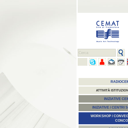
RADIOCE
ATTIVITÀ ISTITUZIO
INIZIATIVE C
INIZIATIVE / CENTRI 
WORKSHOP / CONVEGN
CONCO