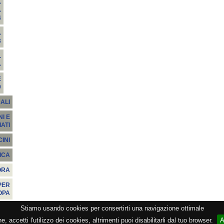
A
A
4
A
3
L
A
E
9
ALI
I E
ATI
INI
ICA
ORA
PER
OPA
Stiamo usando cookies per consertirti una navigazione ottimale
zione CEMAT -
Privacy
-
Cookie
-
Copyright
- PI 05362381005 - Lic. SIAE 2552/1/2523 - Visitato
 accetti l'utilizzo dei cookies, altrimenti puoi disabilitarli dal tuo browser.
A