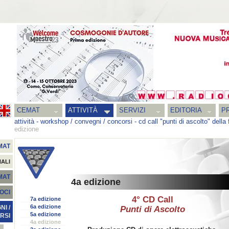
CEMAT
ATTIVITÀ
SERVIZI
EDITORIA
PR
attività
-
workshop / convegni / concorsi
-
cd call "punti di ascolto" dell
edizione
MAT
NALI
EMAT
4a edizione
SOCI
4° CD Call
7a edizione
6a edizione
I /
Punti di Ascolto
5a edizione
RSI
4a edizione