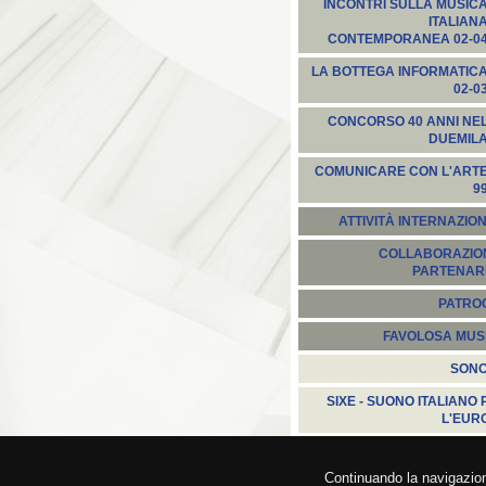
INCONTRI SULLA MUSIC
ITALIAN
CONTEMPORANEA 02-0
LA BOTTEGA INFORMATIC
02-0
CONCORSO 40 ANNI NE
DUEMIL
COMUNICARE CON L'ART
9
ATTIVITÀ INTERNAZION
COLLABORAZION
PARTENARI
PATROC
FAVOLOSA MUS
SON
SIXE - SUONO ITALIANO 
L'EUR
© 2026 Federa
Continuando la navigazione,