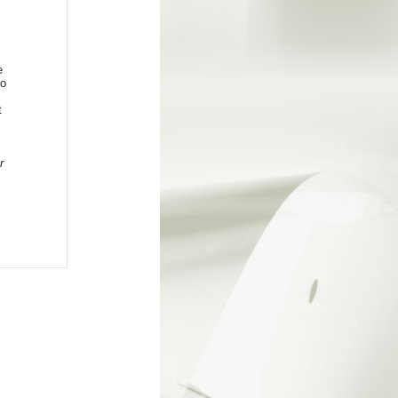
e
no
t
r