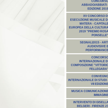
CONCORS
ABBADO/ABBIATI 
EDIZIONE 201
XV CONCORSO D
ESECUZIONE MUSICALE D
MATERA - CAPITAL
EUROPEA DELLA CULTUR
2019 "PREMIO ROS
PONSELLE
SEGNALI2015‬ - ART
AUDIOVISIVE 
PERFORMANC
CONCORS
INTERNAZIONALE D
COMPOSIZIONE "VITTORI
FELLEGARA
CONVEGN
INTERNAZIONALE DI STUDI 
VII EDIZION
MUSICA COMUNICAZION
IMMAGIN
INTERVENTO DI GISELL
BELGERI - FIRENZE 2