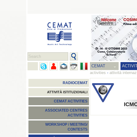
CEMAT
ACTIVI
activities
-
attività internaz
RADIOCEMAT
ATTIVITÀ ISTITUZIONALI
CEMAT ACTIVITIES
ICM
ASSOCIATED CENTRES
ACTIVITIES
WORKSHOP / MEETING/
CONTESTS