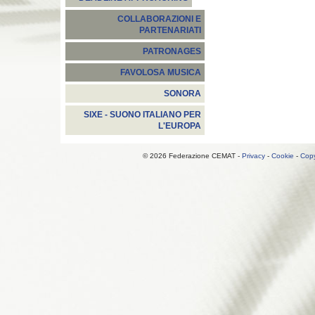
COLLABORAZIONI E
PARTENARIATI
PATRONAGES
FAVOLOSA MUSICA
SONORA
SIXE - SUONO ITALIANO PER
L'EUROPA
© 2026 Federazione CEMAT -
Privacy
-
Cookie
-
Copy