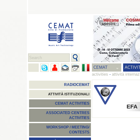
CEMAT
ACTIVI
activities
-
attività internaz
RADIOCEMAT
ATTIVITÀ ISTITUZIONALI
CEMAT ACTIVITIES
EFA
ASSOCIATED CENTRES
ACTIVITIES
WORKSHOP / MEETING/
CONTESTS