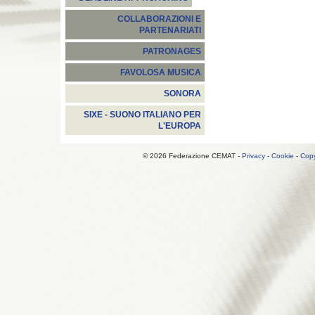
COLLABORAZIONI E
PARTENARIATI
PATRONAGES
FAVOLOSA MUSICA
SONORA
SIXE - SUONO ITALIANO PER
L'EUROPA
© 2026 Federazione CEMAT -
Privacy
-
Cookie
-
Copy