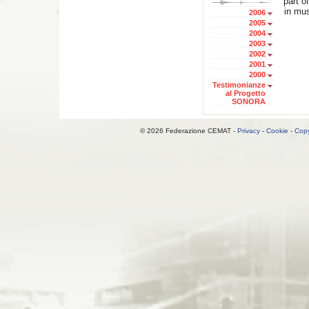
part o
in mu
2006
2005
2004
2003
2002
2001
2000
Testimonianze
al Progetto
SONORA
© 2026 Federazione CEMAT -
Privacy
-
Cookie
-
Copy