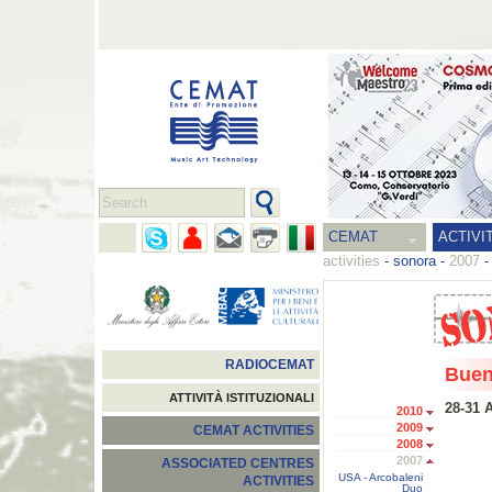
CEMAT
ACTIVI
activities
-
sonora
-
2007
RADIOCEMAT
Buen
ATTIVITÀ ISTITUZIONALI
28-31 
2010
2009
CEMAT ACTIVITIES
2008
2007
ASSOCIATED CENTRES
USA - Arcobaleni
ACTIVITIES
Duo