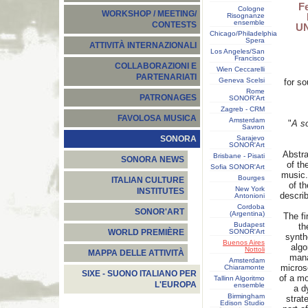
F
Cologne
WORKSHOP / MEETING/
Risognanze
ensemble
CONTESTS
UN
Chicago/Philadelphia
Spera
ATTIVITÀ INTERNAZIONALI
Los Angeles/San
Francisco
COLLABORAZIONI E
Wien Ceccarelli
PARTENARIATI
Geneva Scelsi
for so
Rome
PATRONAGES
SONOR'Art
Zagreb - CRM
FAVOLOSA MUSICA
Amsterdam
"
A so
Savron
Sarajevo
SONORA
SONOR'Art
Abstra
Brisbane - Pisati
SONORA NEWS
of th
Sofia SONOR'Art
music. 
Bourges
ITALIAN CULTURE
of t
New York
INSTITUTES
describ
Antonioni
Cordoba
SONOR'ART
(Argentina)
The fi
Budapest
th
SONOR'Art
WORLD PREMIÈRE
synth
Buenos Aires
algo
Nottoli
MAPPA DELLE ATTIVITÀ
mana
Amsterdam
micros
Chiaramonte
SIXE - SUONO ITALIANO PER
of a m
Tallinn Algoritmo
L'EUROPA
ensemble
a d
Birmingham
strat
Edison Studio