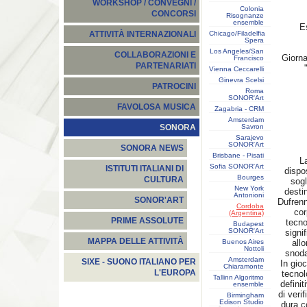
WORKSHOP / CONVEGNI /
Colonia
CONCORSI
Risognanze
ensemble
E
Chicago/Filadelfia
ATTIVITÀ INTERNAZIONALI
Spera
Los Angeles/San
COLLABORAZIONI E
Giorna
Francisco
PARTENARIATI
Vienna Ceccarelli
Ginevra Scelsi
PATROCINI
Roma
SONOR'Art
FAVOLOSA MUSICA
Zagabria - CRM
Amsterdam
Savron
SONORA
Sarajevo
SONOR'Art
SONORA NEWS
Brisbane - Pisati
La
Sofia SONOR'Art
ISTITUTI ITALIANI DI
dispo
Bourges
CULTURA
sogl
New York
desti
Antonioni
SONOR'ART
Dufrenn
Cordoba
cor
(Argentina)
PRIME ASSOLUTE
tecno
Budapest
SONOR'Art
signi
MAPPA DELLE ATTIVITÀ
Buenos Aires
all
Nottoli
snoda
Amsterdam
SIXE - SUONO ITALIANO PER
In gioc
Chiaramonte
L'EUROPA
tecnol
Tallinn Algoritmo
definit
ensemble
di veri
Birmingham
Edison Studio
dura co