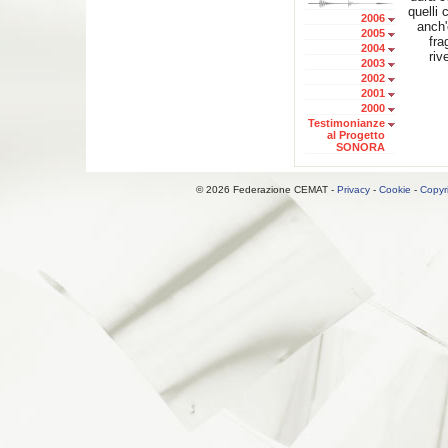
quelli
2006
anch'
2005
fra
2004
riv
2003
2002
2001
2000
Testimonianze
al Progetto
SONORA
© 2026 Federazione CEMAT -
Privacy
-
Cookie
-
Copyr