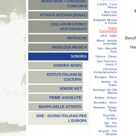
WORKSHOP / CONVEGNI /
Londra - Luca
CONCORSI
Mosca
New York
ATTIVITÀ INTERNAZIONALI
Fabbriciani
Belgrado Musica
in Forma
COLLABORAZIONI E
Praga
PARTENARIATI
Franceschini
USA - Tallini
Benoî
PATROCINI
Miami - dedalo
ensemble
Hen
FAVOLOSA MUSICA
Ulm - Marcello
Fera
SONORA
Vienna - Garau
San Francisco
Icarus Jr
SONORA NEWS
Cincinnati
Contempoartens
ISTITUTI ITALIANI DI
Bourges - Nono
CULTURA
Berlino - Di
Scipio
SONOR'ART
Santiago del Cile
Manca
PRIME ASSOLUTE
Belfast - Edison
Bruxelles - Nono
MAPPA DELLE ATTIVITÀ
Varsavia - Tempo
Reale
Australia -
SIXE - SUONO ITALIANO PER
Sciajno
L'EUROPA
Cile - Trio
Albatros
Bogotà - Trio
Albatros