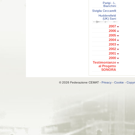
Parigi - L.
Bianchini
Siviglia Ceccarelli
Huddersfield
(UK) Sani
2007
2006
2005
2004
2003
2002
2001
2000
Testimonianze
al Progetto
SONORA
© 2026 Federazione CEMAT -
Privacy
-
Cookie
-
Copyr