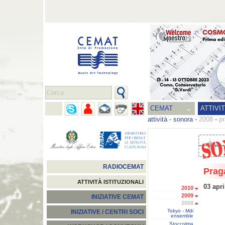
CEMAT
ATTIVI
attività
-
sonora
-
2008
-
pr
RADIOCEMAT
Prag
ATTIVITÀ ISTITUZIONALI
03 apri
2010
2009
INIZIATIVE CEMAT
2008
Tokyo - Mdi
INIZIATIVE / CENTRI SOCI
ensemble
Stoccolma