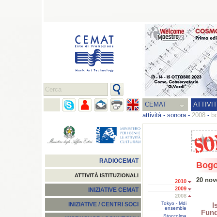
CEMAT
ATTIVI
attività
-
sonora
-
2008
-
bo
RADIOCEMAT
Bogot
ATTIVITÀ ISTITUZIONALI
20 nov
2010
2009
INIZIATIVE CEMAT
2008
Tokyo - Mdi
I
INIZIATIVE / CENTRI SOCI
ensemble
Fund
Stoccolma