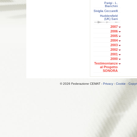
Parigi - L.
Bianchini
Siviglia Ceccarelli
Huddersfield
(UK) Sani
2007
2006
2005
2004
2003
2002
2001
2000
Testimonianze
al Progetto
SONORA
© 2026 Federazione CEMAT -
Privacy
-
Cookie
-
Copyr