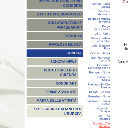
Co
WORKSHOP / CONVEGNI /
Londra - Luca
CONCORSI
Mosca
New York
ATTIVITÀ INTERNAZIONALI
Fabbriciani
Belgrado Musica
in Forma
COLLABORAZIONI E
Praga
PARTENARIATI
Franceschini
USA - Tallini
PATROCINI
Miami - dedalo
ensemble
Ni
FAVOLOSA MUSICA
Ulm - Marcello
Ni
Fera
SONORA
Vienna - Garau
San Francisco
Icarus Jr
Nino 
SONORA NEWS
Cincinnati
Contempoartens
ISTITUTI ITALIANI DI
Bourges - Nono
CULTURA
Berlino - Di
Scipio
SONOR'ART
Santiago del Cile
Manca
PRIME ASSOLUTE
Belfast - Edison
Bruxelles - Nono
MAPPA DELLE ATTIVITÀ
Varsavia - Tempo
Reale
Australia -
SIXE - SUONO ITALIANO PER
Sciajno
L'EUROPA
Cile - Trio
Albatros
Bogotà - Trio
Albatros