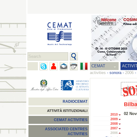
CEMAT
ACTIVI
activities
-
sonora
-
2006
RADIOCEMAT
Bilb
ATTIVITÀ ISTITUZIONALI
02 Nov
2010
2009
CEMAT ACTIVITIES
2008
2007
ASSOCIATED CENTRES
2006
ACTIVITIES