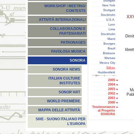
Stuttgart
New York
WORKSHOP / MEETING/
Stuttgart
CONTESTS
Stockholm
XXV
ATTIVITÀ INTERNAZIONALI
U.S.A.
Lyon
COLLABORAZIONI E
Lima
PARTENARIATI
Stockholm
Dimit
Miami
PATRONAGES
Bourges
Brazil
libr
FAVOLOSA MUSICA
Brisbane
Warsaw
SONORA
Mexico City
Bilbao
SONORA NEWS
Huddersfield
ITALIAN CULTURE
2005
INSTITUTES
2004
2003
Ma
SONOR'ART
2002
Pab
2001
WORLD PREMIÈRE
2000
Testimonianze
MAPPA DELLE ATTIVITÀ
al Progetto
SONORA
SIXE - SUONO ITALIANO PER
L'EUROPA