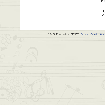
Oei
F
Vi
© 2026 Federazione CEMAT -
Privacy
-
Cookie
-
Copy