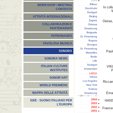
2005
Bilbao
WORKSHOP / MEETING/
In coll
Stockholm
CONTESTS
Stuttgart
Beijing
ATTIVITÀ INTERNAZIONALI
Zagreb
Oeiras
COLLABORAZIONI E
Odessa
PARTENARIATI
Strasbourg
Belgrade
PATRONAGES
St. Petersburg
Bogota
FAVOLOSA MUSICA
Bourges
St. Petersburg
SONORA
Paol
Marseilles
Berlin
SONORA NEWS
Lille
Stuttgart
ITALIAN CULTURE
VIK
Amsterdam
P
INSTITUTES
Lisbon
Vilnius
SONOR'ART
Los Angeles
Ricca
New York
WORLD PREMIÈRE
Krakow
Ema
MAPPA DELLE ATTIVITÀ
Strasbourg
2004
HAN
SIXE - SUONO ITALIANO PER
2003
L'EUROPA
2002
Franc
2001