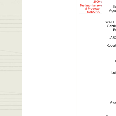
2000
Testimonianze
Ev
al Progetto
Agos
SONORA
WALT
Gabr
W
LAS
Rober
L
Lui
Ava