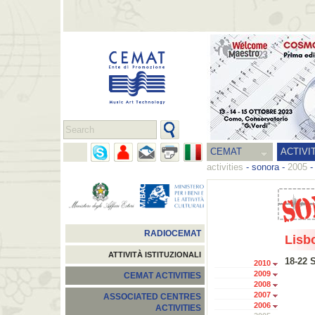
CEMAT
ACTIVI
activities
-
sonora
-
2005
RADIOCEMAT
Lisb
ATTIVITÀ ISTITUZIONALI
18-22 
2010
2009
CEMAT ACTIVITIES
2008
2007
ASSOCIATED CENTRES
2006
ACTIVITIES