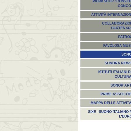
WORKSHOP / CONVEGN
CONCO
ATTIVITÀ INTERNAZION
COLLABORAZION
PARTENARI
PATROC
FAVOLOSA MUS
SON
SONORA NEW
ISTITUTI ITALIANI D
CULTUR
SONOR'AR
PRIME ASSOLUT
MAPPA DELLE ATTIVIT
SIXE - SUONO ITALIANO 
L'EUR