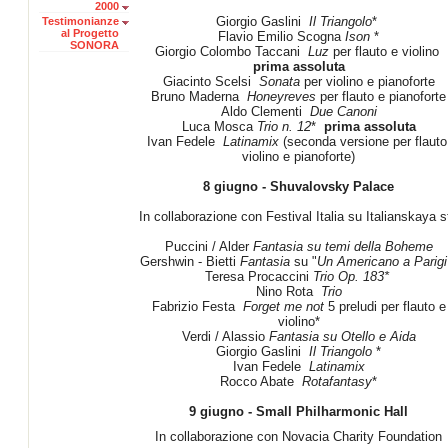
2000
Giorgio Gaslini
Il Triangolo
*
Testimonianze
al Progetto
Flavio Emilio Scogna
Ison
*
SONORA
Giorgio Colombo Taccani
Luz
per flauto e violino
prima assoluta
Giacinto Scelsi
Sonata
per violino e pianoforte
Bruno Maderna
Honeyreves
per flauto e pianoforte
Aldo Clementi
Due Canoni
Luca Mosca
Trio
n.
12
*
prima assoluta
Ivan Fedele
Latinamix
(seconda versione per flauto
violino e pianoforte)
8 giugno - Shuvalovsky Palace
In collaborazione con Festival Italia su Italianskaya st
Puccini / Alder
Fantasia
su temi della Boheme
Gershwin - Bietti
Fantasia
su "
Un Americano a Parigi
Teresa Procaccini
Trio Op. 183*
Nino Rota
Trio
Fabrizio Festa
Forget me not
5 preludi per flauto e
violino*
Verdi / Alassio
Fantasia su Otello e Aida
Giorgio Gaslini
Il Triangolo
*
Ivan Fedele
Latinamix
Rocco Abate
Rotafantasy
*
9 giugno - Small Philharmonic Hall
In collaborazione con Novacia Charity Foundation