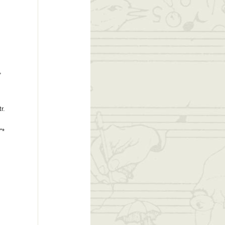
,
r.
"
*