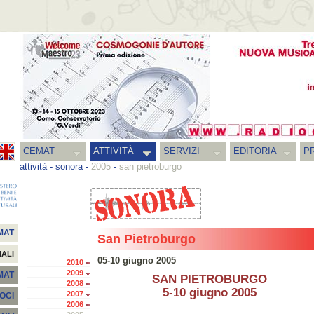
CEMAT
ATTIVITÀ
SERVIZI
EDITORIA
PR
attività
-
sonora
-
2005
-
san pietroburgo
MAT
San Pietroburgo
NALI
05-10 giugno 2005
2010
2009
EMAT
SAN PIETROBURGO
2008
5-10 giugno 2005
2007
SOCI
2006