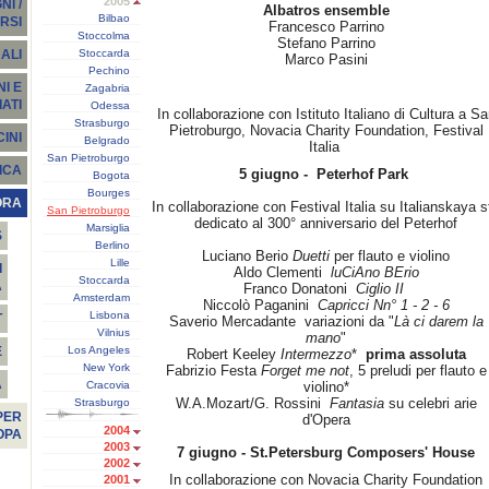
2005
I /
Albatros ensemble
Bilbao
RSI
Francesco Parrino
Stoccolma
Stefano Parrino
Stoccarda
ALI
Marco Pasini
Pechino
I E
Zagabria
ATI
Odessa
In collaborazione con Istituto Italiano di Cultura a Sa
Strasburgo
Pietroburgo, Novacia Charity Foundation, Festival
INI
Belgrado
Italia
San Pietroburgo
ICA
5 giugno - Peterhof Park
Bogota
Bourges
ORA
In collaborazione con Festival Italia su Italianskaya st
San Pietroburgo
dedicato al 300° anniversario del Peterhof
Marsiglia
S
Berlino
Luciano Berio
Duetti
per flauto e violino
Lille
I
Aldo Clementi
luCiAno BErio
Stoccarda
A
Franco Donatoni
Ciglio II
Amsterdam
Niccolò Paganini
Capricci Nn° 1 - 2 - 6
Lisbona
T
Saverio Mercadante variazioni da "
Là ci darem la
Vilnius
mano
"
Los Angeles
E
Robert Keeley
Intermezzo
*
prima assoluta
New York
Fabrizio Festa
Forget me not
, 5 preludi per flauto e
À
Cracovia
violino*
W.A.Mozart/G. Rossini
Fantasia
su celebri arie
Strasburgo
PER
d'Opera
2004
OPA
2003
7 giugno - St.Petersburg Composers' House
2002
In collaborazione con Novacia Charity Foundation
2001