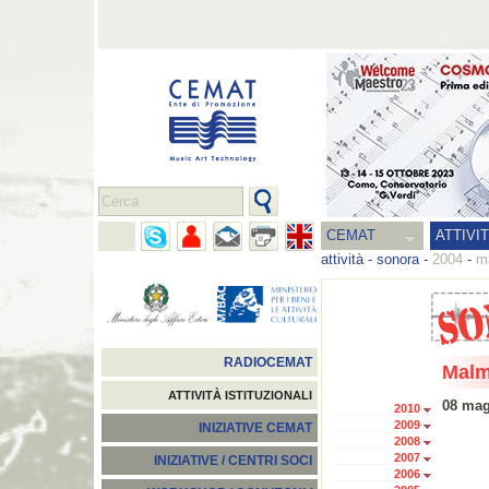
CEMAT
ATTIVI
attività
-
sonora
-
2004
-
m
RADIOCEMAT
Mal
ATTIVITÀ ISTITUZIONALI
08 mag
2010
2009
INIZIATIVE CEMAT
2008
2007
INIZIATIVE / CENTRI SOCI
2006