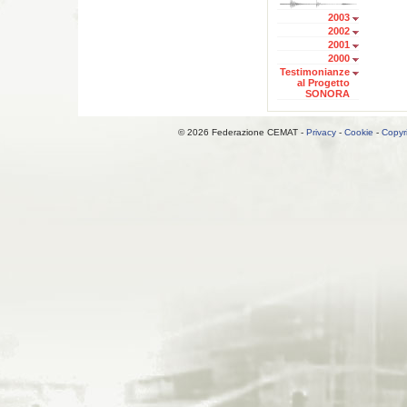
2003
2002
2001
2000
Testimonianze
al Progetto
SONORA
© 2026 Federazione CEMAT -
Privacy
-
Cookie
-
Copyr