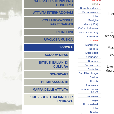
2005
WORKSHOP / CONVEGNI /
2004
CONCORSI
Bruxelles-Mons
Buenos Aires
ATTIVITÀ INTERNAZIONALI
in c
Lille
COLLABORAZIONI E
Marsiglia
PARTENARIATI
Miami (USA)
Città del Messico
s
PATROCINI
Odessa (Ucraina)
scenog
Karlsruhe
FAVOLOSA MUSICA
Malmö
Barcellona
Mast
SONORA
Bogota
Düsseldorf
co
SONORA NEWS
Giappone
Bourges
ISTITUTI ITALIANI DI
Vancouver
Live
CULTURA
Australia
Mauro 
San Pietroburgo
SONOR'ART
Berlino
Plovdiv
PRIME ASSOLUTE
Stoccolma
MAPPA DELLE ATTIVITÀ
San Francisco
(USA)
Stoccolma
SIXE - SUONO ITALIANO PER
Belgio
L'EUROPA
Huddersfield
Lille
Brasile