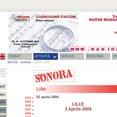
CEMAT
ATTIVITÀ
SERVIZI
EDITORIA
PR
attività
-
sonora
-
2004
-
lille
MAT
Lille
NALI
03 aprile 2004
2010
2009
EMAT
LILLE
2008
3 Aprile 2004
2007
SOCI
2006