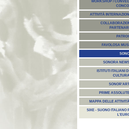
WORKSHOP / CONVEGN
CONCO
ATTIVITÀ INTERNAZION
COLLABORAZION
PARTENARI
PATROC
FAVOLOSA MUS
SON
SONORA NEW
ISTITUTI ITALIANI D
CULTUR
SONOR'AR
PRIME ASSOLUT
MAPPA DELLE ATTIVIT
SIXE - SUONO ITALIANO 
L'EUR