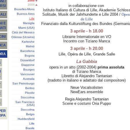
2005
I /
2004
in collaborazione con
RSI
Bruxelles-Mons
Istituto Italiano di Cultura di Lille, Akademie Schlos
Buenos Aires
Solitude, Musik der Jahrhunderte e Lille 2004 /
Oper
ALI
Lille
de Lille
I E
Marsiglia
Finanziato dalla Kulturstiftung des Bundes (Germani
ATI
Miami (USA)
3 aprile - h 18.00
Città del Messico
Librairie Internationale en VO
INI
Odessa (Ucraina)
Incontro con Tiziano Manca
Karlsruhe
ICA
Malmö
3 aprile - h 20.00
Barcellona
Lille, Opéra de Lille, Grande Salle
ORA
Bogota
Düsseldorf
La Gabbia
S
Giappone
opera in un atto (2002-2004)
prima assoluta
Bourges
di Tiziano Manca
I
Vancouver
Libretto di Alejandro Tantanian
A
Australia
(tradotto in italiano e adattato dal compositore)
San Pietroburgo
T
Neue Vocalsolisten
Berlino
NewEars.ensemble
Plovdiv
E
Stoccolma
Regia Alejandro Tantanian
À
San Francisco
Scene e costumi Oria Puppo
(USA)
Stoccolma
PER
Belgio
OPA
Huddersfield
Lille
Brasile