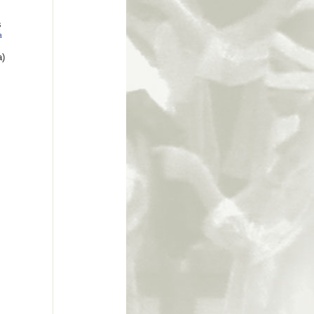
s
a
a)