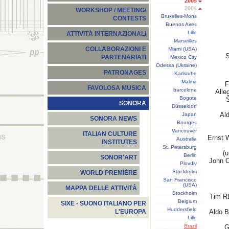
2005
2004
WORKSHOP / MEETING/
Bruxelles-Mons
CONTESTS
Buenos Aires
Lille
ATTIVITÀ INTERNAZIONALI
Marseilles
COLLABORAZIONI E
Miami (USA)
S
PARTENARIATI
Mexico City
Odessa (Ukraine)
PATRONAGES
Karlsruhe
Malmö
F
FAVOLOSA MUSICA
barcelona
Alle
Bogota
SONORA
Düsseldorf
Al
Japan
SONORA NEWS
Bourges
Vancouver
ITALIAN CULTURE
Ernst 
Australia
INSTITUTES
St. Petersburg
(u
Berlin
SONOR'ART
John 
Plovdiv
Stockholm
WORLD PREMIÈRE
San Francisco
(USA)
MAPPA DELLE ATTIVITÀ
Stockholm
Tim 
Belgium
SIXE - SUONO ITALIANO PER
Huddersfield
Aldo 
L'EUROPA
Lille
Brazil
G