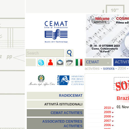
CEMAT
ACTIVI
activities
-
sonora
-
2004
RADIOCEMAT
Brazi
ATTIVITÀ ISTITUZIONALI
01 Nov
2010
2009
CEMAT ACTIVITIES
2008
2007
ASSOCIATED CENTRES
2006
ACTIVITIES