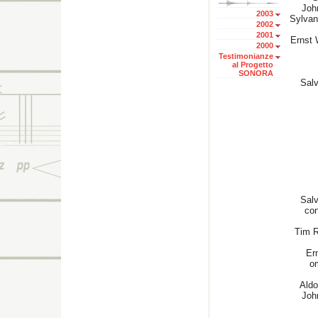
Jo
2003
Sylva
2002
2001
Erns
2000
Testimonianze
al Progetto
SONORA
Salv
Salva
con
Tim 
Er
om
Ald
Jo