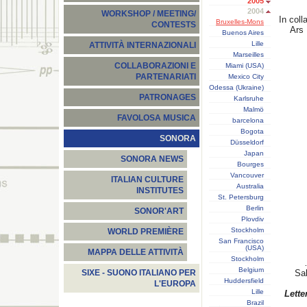
2005
2004
WORKSHOP / MEETING/
In coll
Bruxelles-Mons
CONTESTS
Ars
Buenos Aires
Lille
ATTIVITÀ INTERNAZIONALI
Marseilles
COLLABORAZIONI E
Miami (USA)
PARTENARIATI
Mexico City
Odessa (Ukraine)
PATRONAGES
Karlsruhe
Malmö
FAVOLOSA MUSICA
barcelona
Bogota
SONORA
Düsseldorf
Japan
SONORA NEWS
Bourges
Vancouver
ITALIAN CULTURE
Australia
INSTITUTES
St. Petersburg
Berlin
SONOR'ART
Plovdiv
Stockholm
WORLD PREMIÈRE
San Francisco
(USA)
MAPPA DELLE ATTIVITÀ
Stockholm
Belgium
Sal
SIXE - SUONO ITALIANO PER
Huddersfield
L'EUROPA
Lille
Lette
Brazil