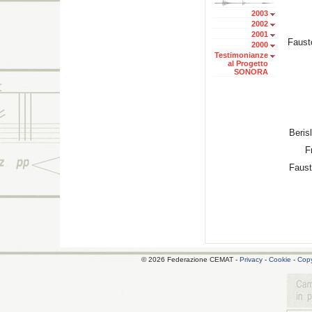
2003
2002
2001
Faust
2000
Testimonianze
al Progetto
SONORA
Beris
F
Faust
© 2026 Federazione CEMAT -
Privacy
-
Cookie
-
Copy