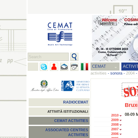
CEMAT
ACTIVI
activities
-
sonora
-
2004
RADIOCEMAT
Brux
ATTIVITÀ ISTITUZIONALI
08-09 
2010
2009
CEMAT ACTIVITIES
2008
2007
ASSOCIATED CENTRES
2006
ACTIVITIES