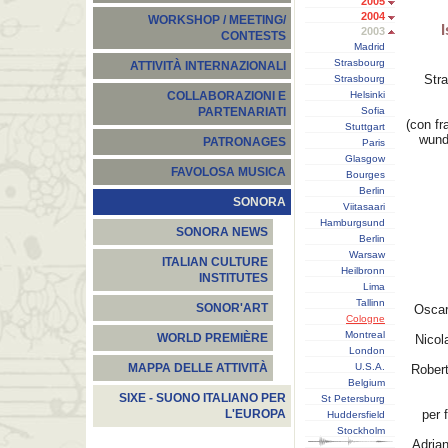
2005
2004
WORKSHOP / MEETING/
I
2003
CONTESTS
Madrid
Strasbourg
ATTIVITÀ INTERNAZIONALI
Stra
Strasbourg
Helsinki
COLLABORAZIONI E
Sofia
PARTENARIATI
(con fr
Stuttgart
wund
PATRONAGES
Paris
Glasgow
FAVOLOSA MUSICA
Bourges
Berlin
SONORA
Viitasaari
Hamburgsund
SONORA NEWS
Berlin
Warsaw
ITALIAN CULTURE
Heilbronn
INSTITUTES
Lima
Tallinn
SONOR'ART
Oscar
Cologne
Montreal
WORLD PREMIÈRE
Nico
London
U.S.A.
MAPPA DELLE ATTIVITÀ
Rober
Belgium
SIXE - SUONO ITALIANO PER
St Petersburg
per 
L'EUROPA
Huddersfield
Stockholm
Adria