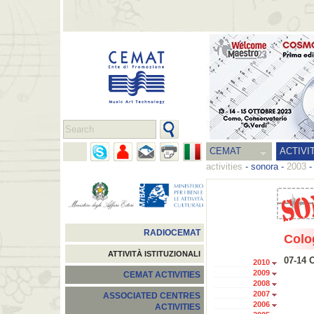
CEMAT
ACTIVI
activities
-
sonora
-
2003
RADIOCEMAT
Colo
ATTIVITÀ ISTITUZIONALI
07-14 
2010
2009
CEMAT ACTIVITIES
2008
2007
ASSOCIATED CENTRES
2006
ACTIVITIES