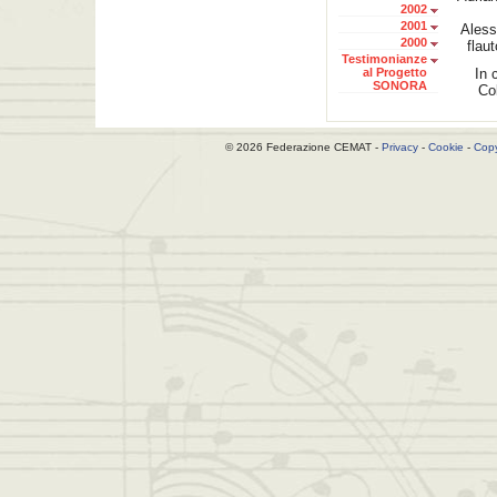
2002
2001
Aless
2000
flau
Testimonianze
al Progetto
In 
SONORA
Co
© 2026 Federazione CEMAT -
Privacy
-
Cookie
-
Copy