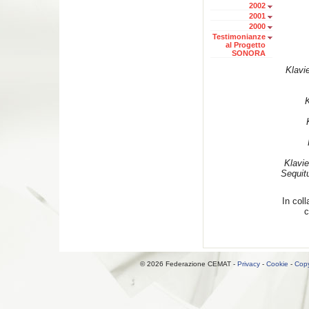
2002
2001
2000
Testimonianze
al Progetto
SONORA
Klavi
K
Klavie
Sequitu
In col
c
© 2026 Federazione CEMAT -
Privacy
-
Cookie
-
Copy