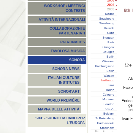
2005
2004
WORKSHOP / MEETING/
2003
6th 
CONTESTS
Madrid
Strasbourg
ATTIVITÀ INTERNAZIONALI
Strasbourg
Helsinki
COLLABORAZIONI E
Sofia
PARTENARIATI
Stuttgart
PATRONAGES
Paris
Glasgow
FAVOLOSA MUSICA
Bourges
Berlin
SONORA
Viitasaari
Une 
Hamburgsund
SONORA NEWS
Berlin
Warsaw
ITALIAN CULTURE
Al
Heilbronn
INSTITUTES
Lima
Fabio
Tallinn
SONOR'ART
Cologne
Montreal
WORLD PREMIÈRE
Enric
London
ge
U.S.A.
MAPPA DELLE ATTIVITÀ
pr
Belgium
SIXE - SUONO ITALIANO PER
Ivan 
St Petersburg
L'EUROPA
Huddersfield
Stockholm