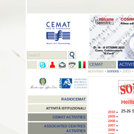
CEMAT
ACTIVI
activities
-
sonora
-
2003
RADIOCEMAT
Heil
ATTIVITÀ ISTITUZIONALI
25-26 
2010
2009
CEMAT ACTIVITIES
2008
2007
ASSOCIATED CENTRES
2006
ACTIVITIES