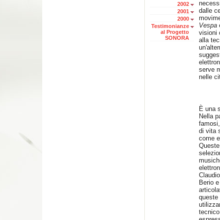
necessi
2002
dalle c
2001
movimen
2000
Vespa
Testimonianze
al Progetto
visioni 
SONORA
alla te
un'alte
suggest
elettro
serve m
nelle ci
È una s
Nella p
famosi,
di vita
come er
Queste
selezio
musiche
elettro
Claudio
Berio e 
articol
queste 
utilizza
tecnico
espress