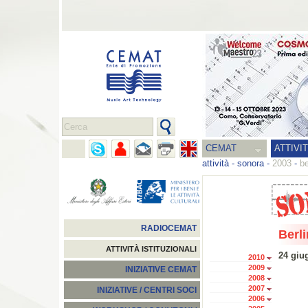
CEMAT
ATTIVI
attività
-
sonora
-
2003
-
be
RADIOCEMAT
Berl
ATTIVITÀ ISTITUZIONALI
24 giu
2010
2009
INIZIATIVE CEMAT
2008
2007
INIZIATIVE / CENTRI SOCI
2006