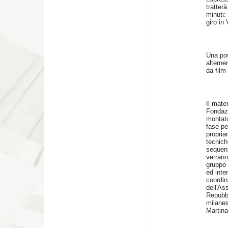
tratter
minuti:
giro in
Una pos
alterne
da film
Il mate
Fondazi
montato
fase pe
propria
tecnich
sequen
verrann
gruppo 
ed inte
coordin
dell'As
Repubbl
milanes
Martina