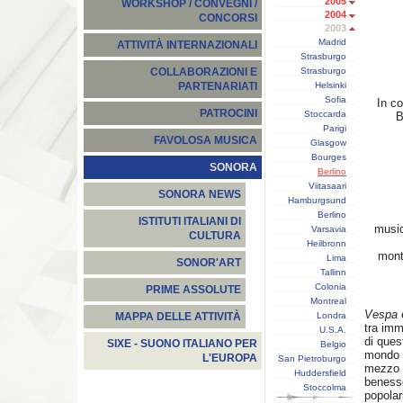
2005
WORKSHOP / CONVEGNI /
2004
CONCORSI
2003
Madrid
ATTIVITÀ INTERNAZIONALI
Strasburgo
Strasburgo
COLLABORAZIONI E
Helsinki
PARTENARIATI
Sofia
In co
PATROCINI
Stoccarda
B
Parigi
FAVOLOSA MUSICA
Glasgow
Bourges
SONORA
Berlino
Viitasaari
SONORA NEWS
Hamburgsund
Berlino
ISTITUTI ITALIANI DI
music
Varsavia
CULTURA
Heilbronn
mont
Lima
SONOR'ART
Tallinn
Colonia
PRIME ASSOLUTE
Montreal
Vespa
è
Londra
MAPPA DELLE ATTIVITÀ
tra imm
U.S.A.
di ques
SIXE - SUONO ITALIANO PER
Belgio
mondo s
L'EUROPA
San Pietroburgo
mezzo d
Huddersfield
benesse
Stoccolma
popolar