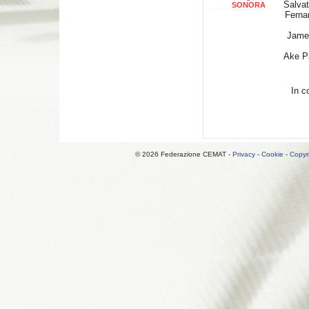
Salvat
SONORA
Ferna
Jame
Ake P
In c
© 2026 Federazione CEMAT -
Privacy
-
Cookie
-
Copyr