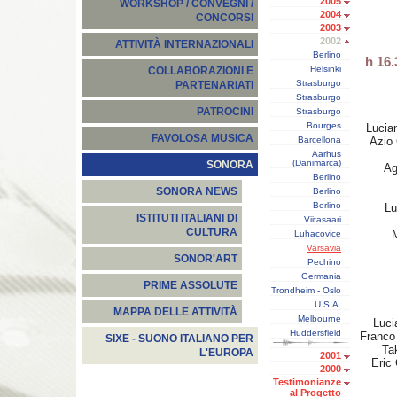
2005
WORKSHOP / CONVEGNI /
2004
CONCORSI
2003
2002
ATTIVITÀ INTERNAZIONALI
Berlino
h 16
Helsinki
COLLABORAZIONI E
Strasburgo
PARTENARIATI
Strasburgo
PATROCINI
Strasburgo
Bourges
Lucia
FAVOLOSA MUSICA
Barcellona
Azio 
Aarhus
(Danimarca)
SONORA
Ag
Berlino
SONORA NEWS
Berlino
Berlino
Lu
ISTITUTI ITALIANI DI
Viitasaari
CULTURA
M
Luhacovice
Varsavia
SONOR'ART
Pechino
Germania
PRIME ASSOLUTE
Trondheim - Oslo
U.S.A.
MAPPA DELLE ATTIVITÀ
Melbourne
Luci
Huddersfield
Franco
SIXE - SUONO ITALIANO PER
Ta
L'EUROPA
2001
Eric
2000
Testimonianze
al Progetto