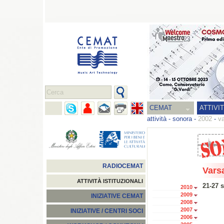
CEMAT
ATTIVI
attività
-
sonora
-
2002
-
v
RADIOCEMAT
Vars
ATTIVITÀ ISTITUZIONALI
21-27 
2010
2009
INIZIATIVE CEMAT
2008
2007
INIZIATIVE / CENTRI SOCI
2006