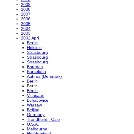
2009
2008
2007
2006
2005
2004
2003
2002
Apri
Berlin
Helsinki
Strasbourg
Strasbourg
Strasbourg
Bourges
Barcelona
Aahrus (Denmark)
Berlin
Berlin
Berlin
Viitasaari
Luhacovice
Warsaw
Beijing
Germany
Trondheim - Oslo
U.S.A.
Melbourne
Huddersfield