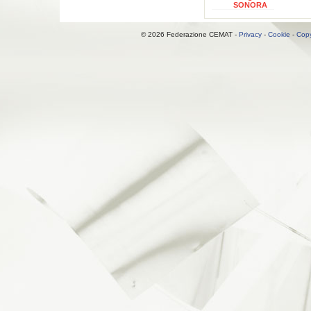
SONORA
© 2026 Federazione CEMAT -
Privacy
-
Cookie
-
Copy