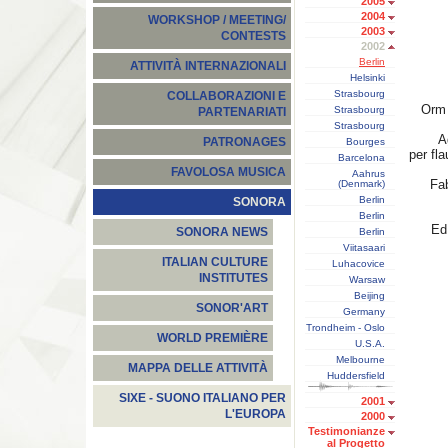
2005
2004
WORKSHOP / MEETING/
2003
CONTESTS
2002
Berlin
ATTIVITÀ INTERNAZIONALI
Helsinki
Strasbourg
COLLABORAZIONI E
Orm 
Strasbourg
PARTENARIATI
Strasbourg
A
PATRONAGES
Bourges
per fla
Barcelona
FAVOLOSA MUSICA
Aahrus
Fab
(Denmark)
Berlin
SONORA
Berlin
Ed
SONORA NEWS
Berlin
Viitasaari
ITALIAN CULTURE
Luhacovice
INSTITUTES
Warsaw
Beijing
SONOR'ART
Germany
Trondheim - Oslo
WORLD PREMIÈRE
U.S.A.
Melbourne
MAPPA DELLE ATTIVITÀ
Huddersfield
SIXE - SUONO ITALIANO PER
2001
L'EUROPA
2000
Testimonianze
al Progetto