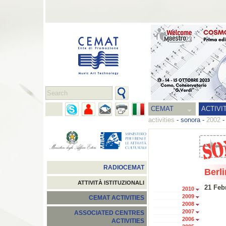
CEMAT
ACTIVI
activities
-
sonora
-
2002
RADIOCEMAT
Berli
ATTIVITÀ ISTITUZIONALI
21 Feb
2010
2009
CEMAT ACTIVITIES
2008
2007
ASSOCIATED CENTRES
2006
ACTIVITIES