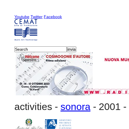
Youtube
Twitter
Facebook
activities
-
sonora
-
2001
-